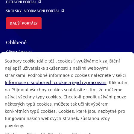
DOTAČNÍ PORTÁL
ŠKOLSKÝ INFORMAČNÍ PORTÁL
DALŠÍ PORTÁLY
Oblíbené
ÚŘEDNÍ DESKA
Soubory cookie (dále též „cookies“) využíváme k zajištění
TELEFONNÍ SEZNAM
nejlepší uživatelské zkušenosti s našimi webovými
LÉKAŘSKÁ POHOTOVOST
stránkami. Podrobné informace o cookies naleznete v sekci
VOLNÁ MÍSTA
Informace o souborech cookie a jejich zpracování
. Kliknutím
AKTUALITY
na Přijmout všechny cookies souhlasíte s tím, že můžeme
užívat všechny typy cookies. Chcete-li povolit užívání pouze
některých typů cookies, můžete tak učinit výběrem
konkrétních typů cookies. Cookies, které jsou nezbytné pro
fungování našich webových stránek, zůstanou vždy
Macron Software
2023 © Královéhradecký kraj • Vytvořeno v
povoleny.
RSS
Mapa stránek
Cookies
Prohlášení o přístupnosti
GDPR
•
•
•
•