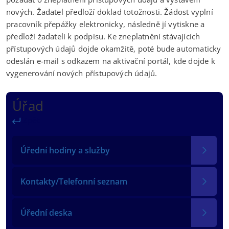
nových. Žadatel předloží doklad totožnosti. Žádost vyplní
pracovník přepážky elektronicky, následně jí vytiskne a
předloží žadateli k podpisu. Ke zneplatnění stávajících
přístupových údajů dojde okamžitě, poté bude automaticky
odeslán e-mail s odkazem na aktivační portál, kde dojde k
vygenerování nových přístupových údajů.
Úřad
Zpět
Úřední hodiny a služby
Kontakty/Telefonní seznam
Úřední deska