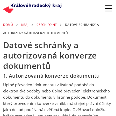
Přejít k hlavnímu obsahu
DOMŮ
KRAJ
CZECH POINT
DATOVÉ SCHRÁNKY A
AUTORIZOVANÁ KONVERZE DOKUMENTŮ
Datové schránky a
autorizovaná konverze
dokumentů
1. Autorizovaná konverze dokumentů
Úplné převedení dokumentu v listinné podobě do
elektronické podoby nebo úplné převedení elektronického
dokumentu do dokumentu v listinné podobě. Dokument,
který provedením konverze vznikl, má stejné právní účinky
jako dosud používaná ověřená kopie. Ověřovací doložka
každé provedené konverze se ukládá do centrálního