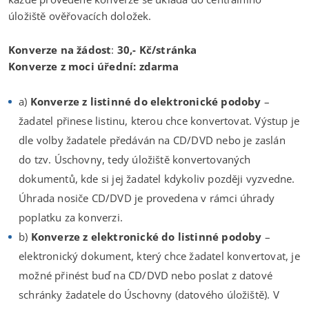
úložiště ověřovacích doložek.
Konverze na žádost
:
30,- Kč/stránka
Konverze z moci úřední:
zdarma
a)
Konverze z listinné do elektronické podoby
–
žadatel přinese listinu, kterou chce konvertovat. Výstup je
dle volby žadatele předáván na CD/DVD nebo je zaslán
do tzv. Úschovny, tedy úložiště konvertovaných
dokumentů, kde si jej žadatel kdykoliv později vyzvedne.
Úhrada nosiče CD/DVD je provedena v rámci úhrady
poplatku za konverzi.
b)
Konverze z elektronické do listinné podoby
–
elektronický dokument, který chce žadatel konvertovat, je
možné přinést buď na CD/DVD nebo poslat z datové
schránky žadatele do Úschovny (datového úložiště). V