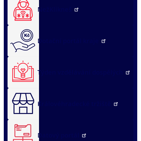
NežKlikneš
Dotační portál kraje
Týden vzdělávání dospělých
Královéhradecké tržiště
Datový portál