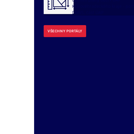
Královéhradeckého kraje - port
DMVS, část ÚAP
VŠECHNY PORTÁLY