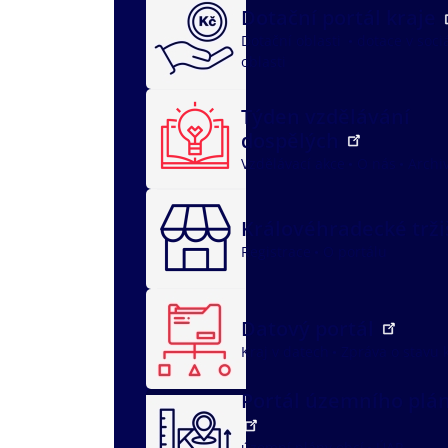
Dotační portál kraje
Dotační oblasti
dotace v soci
oblasti
Týden vzdělávání
dospělých
Vzdělávací akce
O nás
Archi
Královéhradecké trž
Registrace
O portálu
Datový portál
Kraj v datech
Zpráva o stavu 
Portál územního plá
územní plány obcí
ÚAP