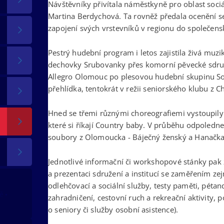
Návštěvníky přivítala náměstkyně pro oblast sociá
Martina Berdychová. Ta rovněž předala ocenění se
zapojení svých vrstevníků v regionu do společens
Pestrý hudební program i letos zajistila živá muzi
dechovky Srubovanky přes komorní pěvecké sdruže
Allegro Olomouc po plesovou hudební skupinu So
přehlídka, tentokrát v režii seniorského klubu z 
Hned se třemi různými choreografiemi vystoupily
které si říkají Country baby. V průběhu odpoledne 
soubory z Olomoucka - Báječný ženský a Hanačka
Jednotlivé informační či workshopové stánky pak
a prezentaci sdružení a institucí se zaměřením ze
odlehčovací a sociální služby, testy paměti, pétan
tě
zahradničení, cestovní ruch a rekreační aktivity, p
o seniory či služby osobní asistence).