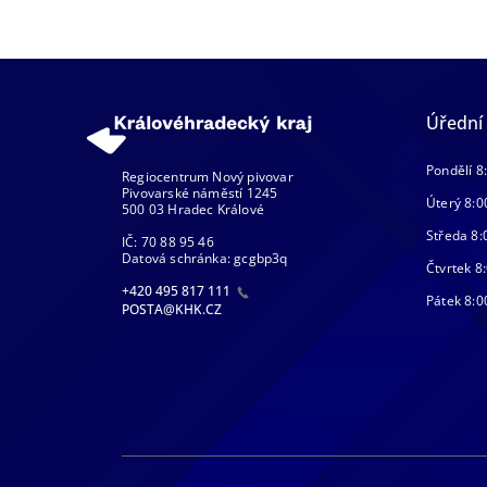
Úřední
Pondělí 8
Regiocentrum Nový pivovar
Pivovarské náměstí 1245
Úterý 8:0
500 03 Hradec Králové
Středa 8:
IČ: 70 88 95 46
Datová schránka: gcgbp3q
Čtvrtek 8:
+420 495 817 111
Pátek 8:0
POSTA@KHK.CZ