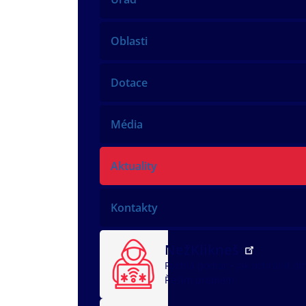
Oblasti
Dotace
Média
Aktuality
Kontakty
NežKlikneš
Rychlá pomoc
Jak ochránit dí
Řeším problém