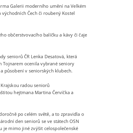
zdarma Galerii moderního umění na Velkém
 východních Čech či roubený Kostel
ého občerstvovacího balíčku a kávy či čaje
ady seniorů ČR Lenka Desatová, která
m Tojnarem ocenila vybrané seniory
 a působení v seniorských klubech.
s Krajskou radou seniorů
štitou hejtmana Martina Červíčka a
ždoročně po celém světě, a to zpravidla o
národní den seniorů se ve státech OSN
ku je mimo jiné zvýšit celospolečenské