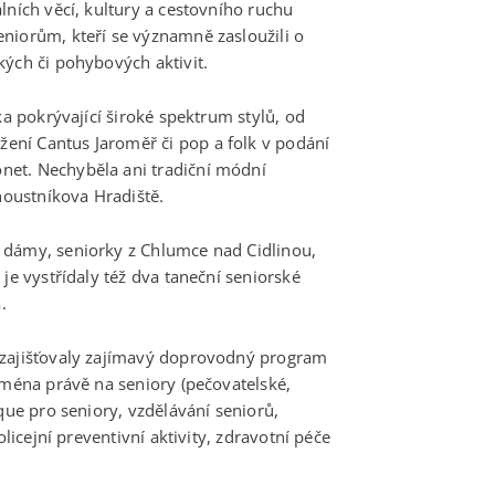
lních věcí, kultury a cestovního ruchu
niorům, kteří se významně zasloužili o
kých či pohybových aktivit.
ka pokrývající široké spektrum stylů, od
ní Cantus Jaroměř či pop a folk v podání
net. Nechyběla ani tradiční módní
Choustníkova Hradiště.
 dámy, seniorky z Chlumce nad Cidlinou,
je vystřídaly též dva taneční seniorské
.
 zajišťovaly zajímavý doprovodný program
jména právě na seniory (pečovatelské,
que pro seniory, vzdělávání seniorů,
olicejní preventivní aktivity, zdravotní péče