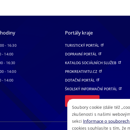
 hodiny
Portály kraje
:00 - 16:30
TURISTICKÝ PORTÁL
0 - 14:00
DOPRAVNÍ PORTÁL
00 - 16:30
KATALOG SOCIÁLNÍCH SLUŽEB
00 - 14:00
PROKREATIVITU.CZ
0 - 14:00
DOTAČNÍ PORTÁL
ŠKOLSKÝ INFORMAČNÍ PORTÁL
DALŠÍ PORTÁLY
Soubory cookie (dále též „coo
zkušenosti s našimi webovým
Informace o souborech 
sekci
cookies souhlasíte s tím, že 