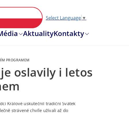
Select Language
▼
Hlavní nav
Média
Aktuality
Kontakty
RNÍM PROGRAMEM
 oslavily i letos
amem
dci Králové uskutečnil tradiční Svátek
čně strávené chvíle užívali až do