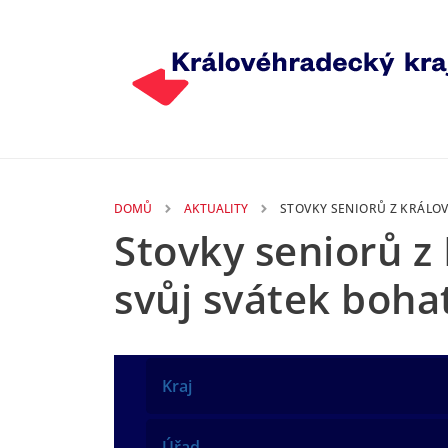
Přejít k hlavnímu obsahu
DOMŮ
AKTUALITY
STOVKY SENIORŮ Z KRÁLO
Stovky seniorů z 
svůj svátek boh
Kraj
Úřad