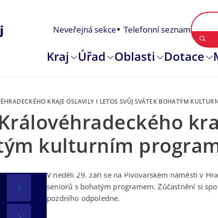
Neveřejná sekce
Telefonní seznam
Kraj
Úřad
Oblasti
Dotace
VÉHRADECKÉHO KRAJE OSLAVILY I LETOS SVŮJ SVÁTEK BOHATÝM KULTU
Královéhradeckého kraje
atým kulturním progr
2. 10. 2024
V neděli 29. září se na Pivovarském náměstí v Hra
seniorů s bohatým programem. Zúčastnění si spole
pozdního odpoledne.