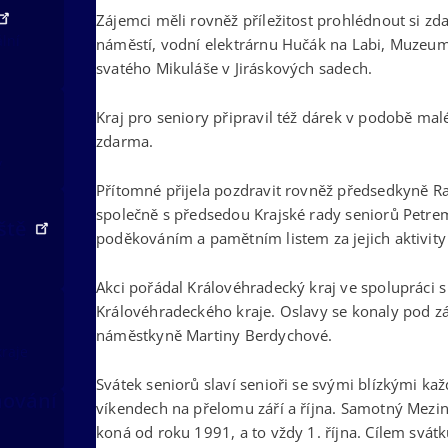
Zájemci měli rovněž příležitost prohlédnout si 
ální
náměstí, vodní elektrárnu Hučák na Labi, Muzeum
svatého Mikuláše v Jiráskových sadech.
Kraj pro seniory připravil též dárek v podobě mal
zdarma.
v
Přítomné přijela pozdravit rovněž předsedkyně R
společně s předsedou Krajské rady seniorů Petre
iště
poděkováním a pamětním listem za jejich aktivity
Akci pořádal Královéhradecký kraj ve spolupráci 
Královéhradeckého kraje. Oslavy se konaly pod zá
náměstkyně Martiny Berdychové.
kraje
Svátek seniorů slaví senioři se svými blízkými ka
nování
víkendech na přelomu září a října. Samotný Mezi
koná od roku 1991, a to vždy 1. října. Cílem svát