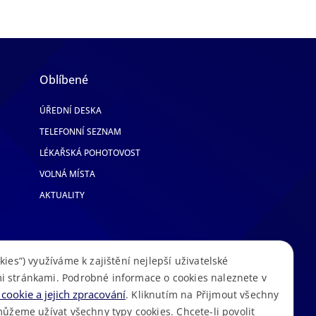
Oblíbené
ÚŘEDNÍ DESKA
TELEFONNÍ SEZNAM
LÉKAŘSKÁ POHOTOVOST
VOLNÁ MÍSTA
AKTUALITY
kies“) využíváme k zajištění nejlepší uživatelské
i stránkami. Podrobné informace o cookies naleznete v
cookie a jejich zpracování
. Kliknutím na Přijmout všechny
můžeme užívat všechny typy cookies. Chcete-li povolit