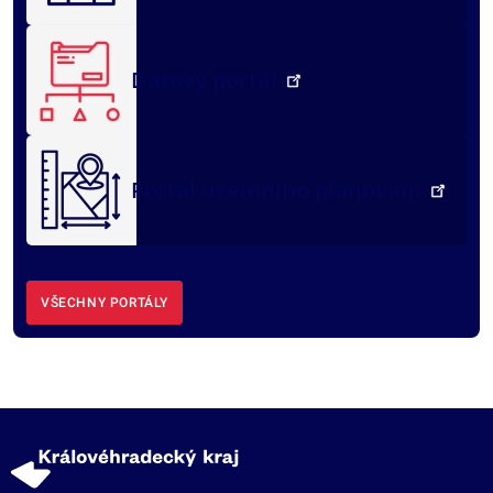
Datový portál
Portál územního plánování
VŠECHNY PORTÁLY