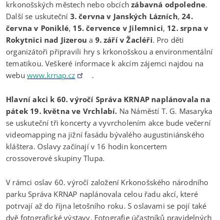
krkonošských městech nebo obcích
zábavná odpoledne
.
Další se uskuteční
3. června v Janských Lázních
,
24.
června v Poniklé
,
15. července v Jilemnici
,
12. srpna v
Rokytnici nad Jizerou
a
9. září v Žacléři
. Pro děti
organizátoři připravili hry s krkonošskou a environmentální
tematikou. Veškeré informace k akcím zájemci najdou na
webu
www.krnap.cz
.
Hlavní akci k 60. výročí Správa KRNAP naplánovala na
pátek 19. května ve Vrchlabí.
Na Náměstí T. G. Masaryka
se uskuteční tři koncerty a vyvrcholením akce bude večerní
videomapping na jižní fasádu bývalého augustiniánského
kláštera. Oslavy začínají v 16 hodin koncertem
crossoverové skupiny Tlupa.
V rámci oslav 60. výročí založení Krkonošského národního
parku Správa KRNAP naplánovala celou řadu akcí, které
potrvají až do října letošního roku. S oslavami se pojí také
dvě fotografické výstavy. Fotografie účastníků pravidelných