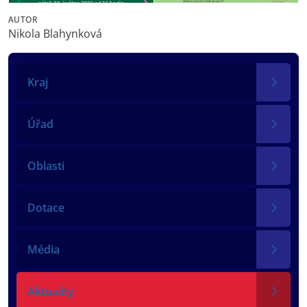
AUTOR
Nikola Blahynková
Kraj
Úřad
Oblasti
Dotace
Média
Aktuality