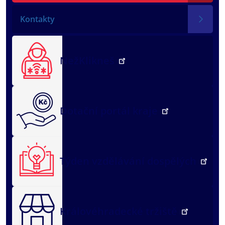
Kontakty
NežKlikneš
Dotační portál kraje
Týden vzdělávání dospělých
Královéhradecké tržiště