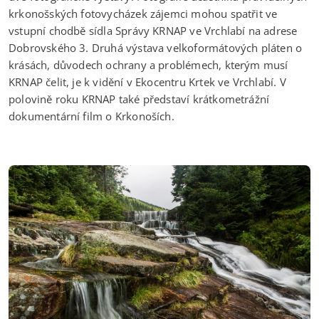
krkonošských fotovycházek zájemci mohou spatřit ve
vstupní chodbě sídla Správy KRNAP ve Vrchlabí na adrese
Dobrovského 3. Druhá výstava velkoformátových pláten o
krásách, důvodech ochrany a problémech, kterým musí
KRNAP čelit, je k vidění v Ekocentru Krtek ve Vrchlabí. V
polovině roku KRNAP také představí krátkometrážní
dokumentární film o Krkonoších.