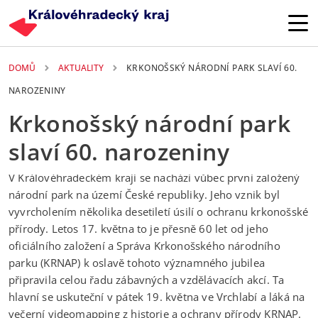
Přejít k hlavnímu obsahu
DOMŮ
AKTUALITY
KRKONOŠSKÝ NÁRODNÍ PARK SLAVÍ 60.
NAROZENINY
Krkonošský národní park
slaví 60. narozeniny
17. 05. 2023
V Královéhradeckém kraji se nachází vůbec první založený
národní park na území České republiky. Jeho vznik byl
vyvrcholením několika desetiletí úsilí o ochranu krkonošské
přírody. Letos 17. května to je přesně 60 let od jeho
oficiálního založení a Správa Krkonošského národního
parku (KRNAP) k oslavě tohoto významného jubilea
připravila celou řadu zábavných a vzdělávacích akcí. Ta
hlavní se uskuteční v pátek 19. května ve Vrchlabí a láká na
večerní videomapping z historie a ochrany přírody KRNAP.