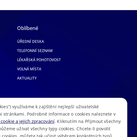
Oblíbené
ÚŘEDNÍ DESKA
TELEFONNÍ SEZNAM
LÉKAŘSKÁ POHOTOVOST
VOLNÁ MÍSTA
AKTUALITY
kies“) využíváme k zajištění nejlepší uživatelské
i stránkami. Podrobné informace o cookies naleznete v
cookie a jejich zpracování
. Kliknutím na Přijmout všechny
můžeme užívat všechny typy cookies. Chcete-li povolit
 cookies, můžete tak učinit výběrem konkrétních typů
S
Mapa stránek
Cookies
Prohlášení o přístupnosti
GDPR
•
•
•
•