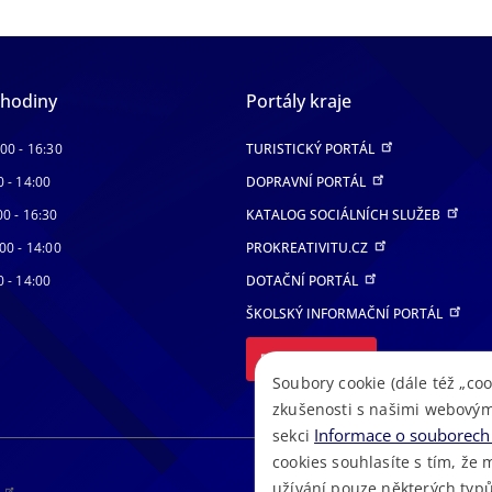
 hodiny
Portály kraje
:00 - 16:30
TURISTICKÝ PORTÁL
0 - 14:00
DOPRAVNÍ PORTÁL
00 - 16:30
KATALOG SOCIÁLNÍCH SLUŽEB
00 - 14:00
PROKREATIVITU.CZ
0 - 14:00
DOTAČNÍ PORTÁL
ŠKOLSKÝ INFORMAČNÍ PORTÁL
DALŠÍ PORTÁLY
Soubory cookie (dále též „coo
zkušenosti s našimi webovým
Informace o souborech 
sekci
cookies souhlasíte s tím, že 
užívání pouze některých typů
RS