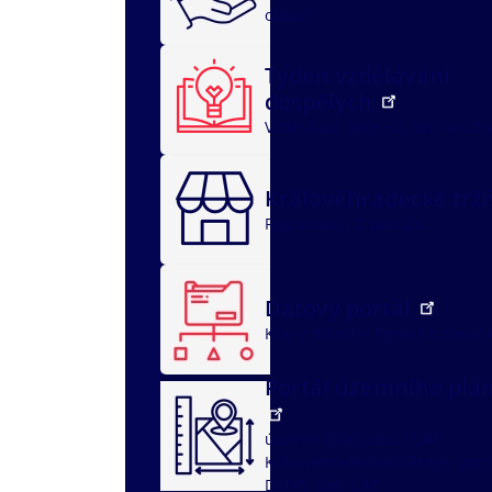
oblasti
Týden vzdělávání
dospělých
Vzdělávací akce
O nás
Archi
Královéhradecké trž
Registrace
O portálu
Datový portál
Kraj v datech
Zpráva o stavu 
Portál územního plá
územní plány obcí
ÚAP
Královéhradeckého kraje - port
DMVS, část ÚAP