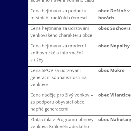
aktivního trávení volného času
Cena hejtmana za podporu
obec Deštné v
místních tradičních řemesel
horách
Cena hejtmana za udržování
obec Suchovrš
venkovského charakteru obce
Cena hejtmana za moderní
obec Nepolisy
knihovnické a informační
služby
Cena SPOV za udržování
obec Mokré
generační sounáležitosti na
venkově
Cena naděje pro živý venkov –
obec Vilantice
za podporu obyvatel obce
napříč generacemi
Zlatá cihla v Programu obnovy
obec Nahořan
venkova Královéhradeckého