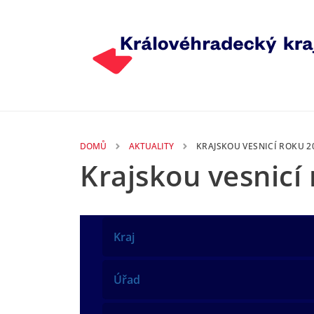
Přejít k hlavnímu obsahu
DOMŮ
AKTUALITY
KRAJSKOU VESNICÍ ROKU 2
Krajskou vesnicí
Kraj
Úřad