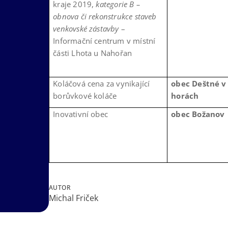
kraje 2019,
kategorie B –
obnova či rekonstrukce staveb
venkovské zástavby
–
Informační centrum v místní
části Lhota u Nahořan
Koláčová cena za vynikající
obec Deštné v
borůvkové koláče
horách
Inovativní obec
obec Božanov
AUTOR
Michal Friček