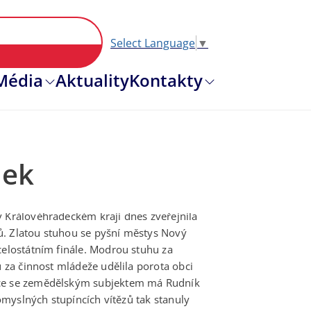
Select Language
▼
Hlavní nav
Média
Aktuality
Kontakty
dek
v Královéhradeckém kraji dnes zveřejnila
ů. Zlatou stuhou se pyšní městys Nový
celostátním finále. Modrou stuhu za
u za činnost mládeže udělila porota obci
bce se zemědělským subjektem má Rudník
pomyslných stupíncích vítězů tak stanuly