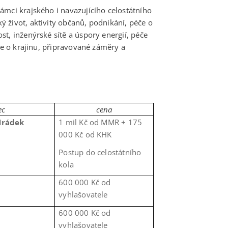
ámci krajského i navazujícího celostátního
 život, aktivity občanů, podnikání, péče o
t, inženýrské sítě a úspory energií, péče
če o krajinu, připravované záměry a
ec
cena
Hrádek
1 mil Kč od MMR + 175
000 Kč od KHK
Postup do celostátního
kola
600 000 Kč od
vyhlašovatele
600 000 Kč od
vyhlašovatele