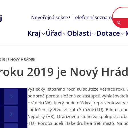
Neveřejná sekce
Telefonní seznam
Kraj
Úřad
Oblasti
Dotace
019 JE NOVÝ HRÁDEK
 roku 2019 je Nový Hrá
31. 05. 2019
Výsledky letošního ročníku soutěže Vesnice roku 
odborná porota složená ze zástupců vyhlašovatel
Hrádek (NA), který bude náš kraj reprezentovat v 
společenský život získalo Strážné (TU). Bílou stuh
Nepolisy (HK). Oranžovou stuhu za spolupráci o
(TU). Porotci udělili také druhé a třetí místo. Na 