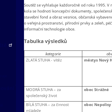
Soutěž se vyhlašuje každoročně od roku 1995. V r
kola se hodnotí koncepční dokumenty, společenský
stavební fond a obraz vesnice, občanská vybavenos
o veřejná prostranství, přírodní prvky a zeleň, pé
v
informační technologie obce.
Tabulka výsledků
iště
kategorie
ob
ZLATÁ STUHA - vítěz
městys Nový 
kraje
nování
MODRÁ STUHA – za
obec Strážné
společenský život
BÍLÁ STUHA – za činnost
obec Nepolisy
ál
mládeže