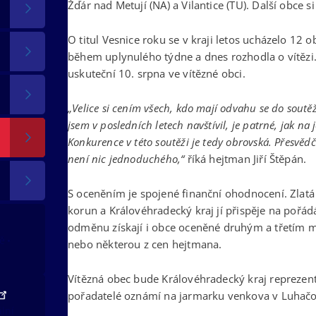
Žďár nad Metují (NA) a Vilantice (TU). Další obce 
O titul Vesnice roku se v kraji letos ucházelo 12 
během uplynulého týdne a dnes rozhodla o vítězi.
uskuteční 10. srpna ve vítězné obci.
„Velice si cením všech, kdo mají odvahu se do soutěže
jsem v posledních letech navštívil, je patrné, jak na 
Konkurence v této soutěži je tedy obrovská. Přesvědč
není nic jednoduchého,“
říká hejtman Jiří Štěpán.
S oceněním je spojené finanční ohodnocení. Zlatá
korun a Královéhradecký kraj jí přispěje na pořád
odměnu získají i obce oceněné druhým a třetím 
tě
nebo některou z cen hejtmana.
Vítězná obec bude Královéhradecký kraj reprezent
pořadatelé oznámí na jarmarku venkova v Luhačovi
ální