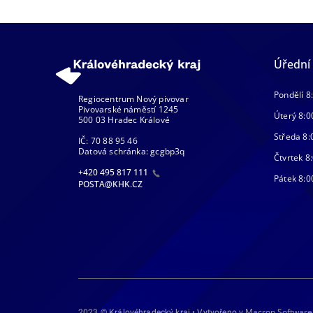
Úřední
Pondělí 8
Regiocentrum Nový pivovar
Pivovarské náměstí 1245
Úterý 8:0
500 03 Hradec Králové
Středa 8:
IČ: 70 88 95 46
Datová schránka: gcgbp3q
Čtvrtek 8:
+420 495 817 111
Pátek 8:0
POSTA@KHK.CZ
Macron Software
2023 © Královéhradecký kraj • Vytvořeno v