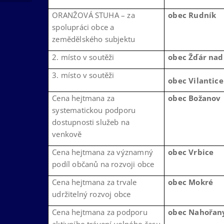
ORANŽOVÁ STUHA – za
obec Rudník
spolupráci obce a
zemědělského subjektu
2. místo v soutěži
obec Žďár nad
3. místo v soutěži
obec Vilantice
Cena hejtmana za
obec Božanov
systematickou podporu
dostupnosti služeb na
venkově
Cena hejtmana za významný
obec Vrbice
podíl občanů na rozvoji obce
Cena hejtmana za trvale
obec Mokré
udržitelný rozvoj obce
Cena hejtmana za podporu
obec Nahořan