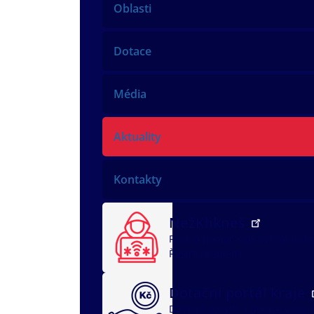
Oblasti
Dotace
Média
Aktuality
Kontakty
NežKlikneš
Rychlá pomoc
Jak ochránit dí
Řeším problém
Dotační portál kraje
Dotační oblasti
dotace v soci