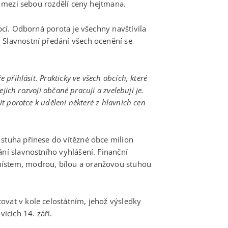
si mezi sebou rozdělí ceny hejtmana.
obcí. Odborná porota je všechny navštívila
 Slavnostní předání všech ocenění se
 přihlásit. Prakticky ve všech obcích, které
jejich rozvoji občané pracují a zvelebují je.
it porotce k udělení některé z hlavních cen
 stuha přinese do vítězné obce milion
ání slavnostního vyhlášení. Finanční
místem, modrou, bílou a oranžovou stuhou
ovat v kole celostátním, jehož výsledky
cích 14. září.