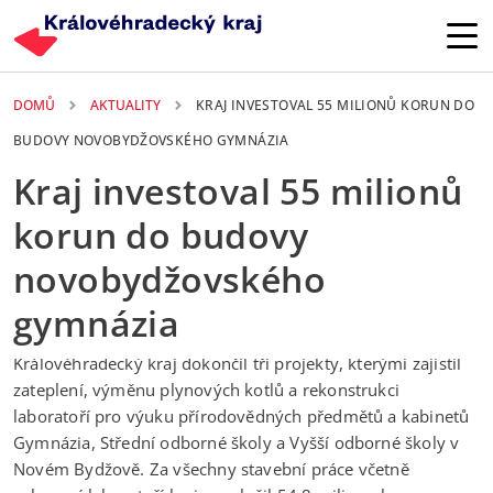
Přejít k hlavnímu obsahu
DOMŮ
AKTUALITY
KRAJ INVESTOVAL 55 MILIONŮ KORUN DO
BUDOVY NOVOBYDŽOVSKÉHO GYMNÁZIA
Kraj investoval 55 milionů
korun do budovy
novobydžovského
gymnázia
3. 11. 2023
Královéhradecký kraj dokončil tři projekty, kterými zajistil
zateplení, výměnu plynových kotlů a rekonstrukci
laboratoří pro výuku přírodovědných předmětů a kabinetů
Gymnázia, Střední odborné školy a Vyšší odborné školy v
Novém Bydžově. Za všechny stavební práce včetně