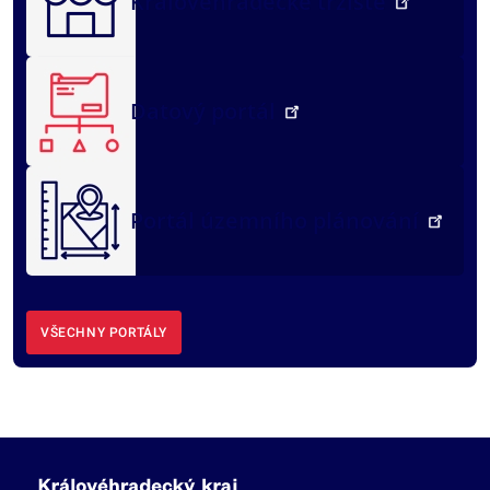
Královéhradecké tržiště
Datový portál
Portál územního plánování
VŠECHNY PORTÁLY