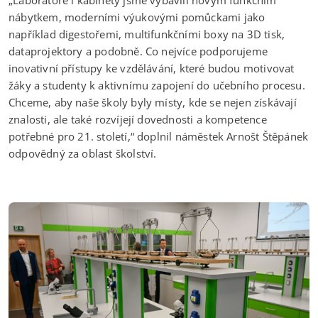
„Laboratoře i kabinety jsme vybavili novým funkčním
nábytkem, moderními výukovými pomůckami jako
například digestořemi, multifunkčními boxy na 3D tisk,
dataprojektory a podobně. Co nejvíce podporujeme
inovativní přístupy ke vzdělávání, které budou motivovat
žáky a studenty k aktivnímu zapojení do učebního procesu.
Chceme, aby naše školy byly místy, kde se nejen získávají
znalosti, ale také rozvíjejí dovednosti a kompetence
potřebné pro 21. století,“ doplnil náměstek Arnošt Štěpánek
odpovědný za oblast školství.