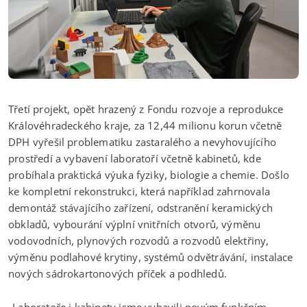
Třetí projekt, opět hrazený z Fondu rozvoje a reprodukce
Královéhradeckého kraje, za 12,44 milionu korun včetně
DPH vyřešil problematiku zastaralého a nevyhovujícího
prostředí a vybavení laboratoří včetně kabinetů, kde
probíhala praktická výuka fyziky, biologie a chemie. Došlo
ke kompletní rekonstrukci, která například zahrnovala
demontáž stávajícího zařízení, odstranění keramických
obkladů, vybourání výplní vnitřních otvorů, výměnu
vodovodních, plynových rozvodů a rozvodů elektřiny,
výměnu podlahové krytiny, systémů odvětrávání, instalace
nových sádrokartonových příček a podhledů.