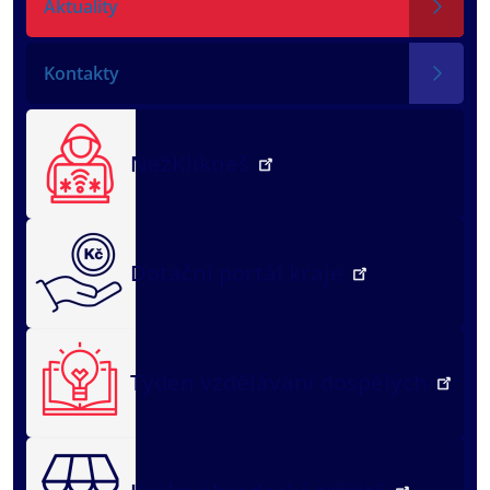
Aktuality
Kontakty
NežKlikneš
Dotační portál kraje
Týden vzdělávání dospělých