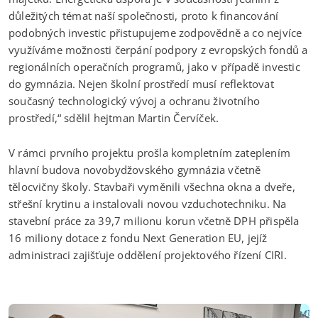
důležitých témat naší společnosti, proto k financování
podobných investic přistupujeme zodpovědně a co nejvíce
využíváme možnosti čerpání podpory z evropských fondů a
regionálních operačních programů, jako v případě investic
do gymnázia. Nejen školní prostředí musí reflektovat
současný technologický vývoj a ochranu životního
prostředí,“ sdělil hejtman Martin Červíček.
V rámci prvního projektu prošla kompletním zateplením
hlavní budova novobydžovského gymnázia včetně
tělocvičny školy. Stavbaři vyměnili všechna okna a dveře,
střešní krytinu a instalovali novou vzduchotechniku. Na
stavební práce za 39,7 milionu korun včetně DPH přispěla
16 miliony dotace z fondu Next Generation EU, jejíž
administraci zajišťuje oddělení projektového řízení CIRI.