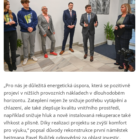
„Pro nás je důležitá energetická úspora, která se pozitivně
projeví v nižších provozních nákladech v dlouhodobém
horizontu. Zateplení nejen že snižuje potřebu vytápění a
chlazení, ale také zlepšuje kvalitu vnitřního prostředí,
například snižuje hluk a nově instalovaná rekuperace také
vlhkost a plísně. Díky realizaci projektu se zvýší komfort
pro výuku,“ popsal důvody rekonstrukce první náměstek
hejtmana Pavel Bulíček odpovědný za oblast investic.