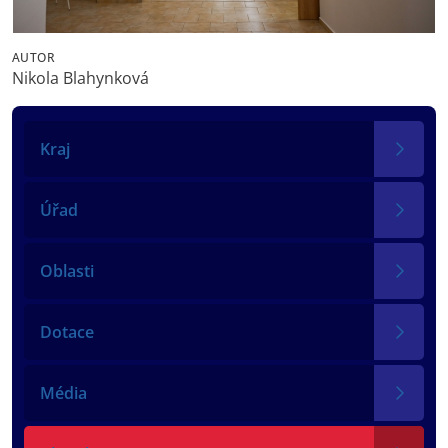
AUTOR
Nikola Blahynková
Kraj
Úřad
Oblasti
Dotace
Média