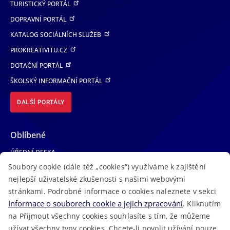
TURISTICKÝ PORTÁL
DOPRAVNÍ PORTÁL
KATALOG SOCIÁLNÍCH SLUŽEB
PROKREATIVITU.CZ
DOTAČNÍ PORTÁL
ŠKOLSKÝ INFORMAČNÍ PORTÁL
DALŠÍ PORTÁLY
Oblíbené
ÚŘEDNÍ DESKA
Soubory cookie (dále též „cookies“) využíváme k zajištění
TELEFONNÍ SEZNAM
nejlepší uživatelské zkušenosti s našimi webovými
LÉKAŘSKÁ POHOTOVOST
stránkami. Podrobné informace o cookies naleznete v sekci
VOLNÁ MÍSTA
Informace o souborech cookie a jejich zpracování
. Kliknutím
AKTUALITY
na Přijmout všechny cookies souhlasíte s tím, že můžeme
užívat všechny typy cookies. Chcete-li povolit užívání pouze