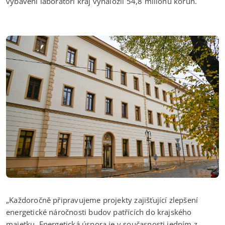
vybavení laboratoří kraj vynaložil 54,8 milionu korun.
„Každoročně připravujeme projekty zajišťující zlepšení
energetické náročnosti budov patřících do krajského
majetku. Energetická úspora je v současnosti jedním z