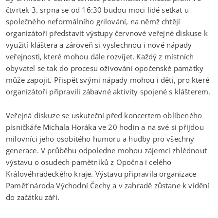
čtvrtek 3. srpna se od 16:30 budou moci lidé setkat u
společného neformálního grilování, na němž chtějí
organizátoři představit výstupy červnové veřejné diskuse k
využití kláštera a zároveň si vyslechnou i nové nápady
veřejnosti, které mohou dále rozvíjet. Každý z místních
obyvatel se tak do procesu oživování opočenské památky
může zapojit. Přispět svými nápady mohou i děti, pro které
organizátoři připravili zábavné aktivity spojené s klášterem.
Veřejná diskuze se uskuteční před koncertem oblíbeného
písničkáře Michala Horáka ve 20 hodin a na své si přijdou
milovníci jeho osobitého humoru a hudby pro všechny
generace. V průběhu odpoledne mohou zájemci zhlédnout
výstavu o osudech pamětníků z Opočna i celého
Královéhradeckého kraje. Výstavu připravila organizace
Paměť národa Východní Čechy a v zahradě zůstane k vidění
do začátku září.