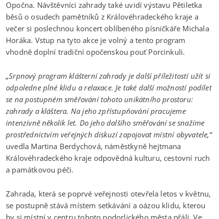
Opočna. Návštěvníci zahrady také uvidí výstavu Pětiletka
běsů o osudech pamětníků z Královéhradeckého kraje a
večer si poslechnou koncert oblíbeného písničkáře Michala
Horáka. Vstup na tyto akce je volný a tento program
vhodně doplní tradiční opočenskou pouť Porcinkuli.
„Srpnový program klášterní zahrady je další příležitostí užít si
odpoledne plné klidu a relaxace. Je také další možností podílet
se na postupném směřování tohoto unikátního prostoru:
zahrady a kláštera. Na jeho zpřístupňování pracujeme
intenzivně několik let. Do jeho dalšího směřování se snažíme
prostřednictvím veřejných diskuzí zapojovat místní obyvatele,“
uvedla Martina Berdychová, náměstkyně hejtmana
Královéhradeckého kraje odpovědná kulturu, cestovní ruch
a památkovou péči.
Zahrada, která se poprvé veřejnosti otevřela letos v květnu,
se postupně stává místem setkávání a oázou klidu, kterou
by si místní v centru tohoto podorlického města přáli. Ve