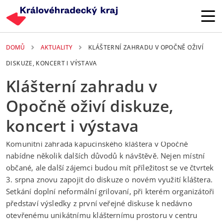
Přejít k hlavnímu obsahu
DOMŮ
AKTUALITY
KLÁŠTERNÍ ZAHRADU V OPOČNĚ OŽIVÍ
DISKUZE, KONCERT I VÝSTAVA
Klášterní zahradu v
Opočně oživí diskuze,
koncert i výstava
2. 08. 2023
Komunitní zahrada kapucínského kláštera v Opočně
nabídne několik dalších důvodů k návštěvě. Nejen místní
občané, ale další zájemci budou mít příležitost se ve čtvrtek
3. srpna znovu zapojit do diskuze o novém využití kláštera.
Setkání doplní neformální grilovaní, při kterém organizátoři
představí výsledky z první veřejné diskuse k nedávno
otevřenému unikátnímu klášternímu prostoru v centru