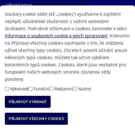
ÚŘEDNÍ DESKA
Soubory cookie (dále též „cookies“) využíváme k zajištění
TELEFONNÍ SEZNAM
nejlepší uživatelské zkušenosti s našimi webovými
LÉKAŘSKÁ POHOTOVOST
stránkami. Podrobné informace o cookies naleznete v sekci
VOLNÁ MÍSTA
Informace o souborech cookie a jejich zpracování
. Kliknutím
AKTUALITY
na Přijmout všechny cookies souhlasíte s tím, že můžeme
užívat všechny typy cookies. Chcete-li povolit užívání pouze
některých typů cookies, můžete tak učinit výběrem
konkrétních typů cookies. Cookies, které jsou nezbytné pro
fungování našich webových stránek, zůstanou vždy
Macron Software
2023 © Královéhradecký kraj • Vytvořeno v
povoleny.
RSS
Mapa stránek
Cookies
Prohlášení o přístupnosti
GDPR
•
•
•
•
Výkonové
Funkční
Reklamní
Nutné
PŘIJMOUT VYBRANÉ
ODMÍTNOUT VŠECHNY COOKIES
PŘIJMOUT VŠECHNY COOKIES