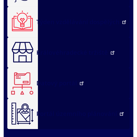
Týden vzdělávání dospělých
Královéhradecké tržiště
Datový portál
Portál územního plánování