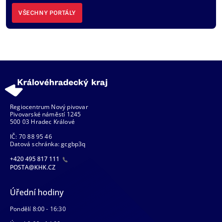
VŠECHNY PORTÁLY
Regiocentrum Nový pivovar
Pivovarské náměstí 1245
500 03 Hradec Králové
IČ: 70 88 95 46
Datová schránka: gcgbp3q
+420 495 817 111
POSTA@KHK.CZ
Úřední hodiny
Pondělí 8:00 - 16:30