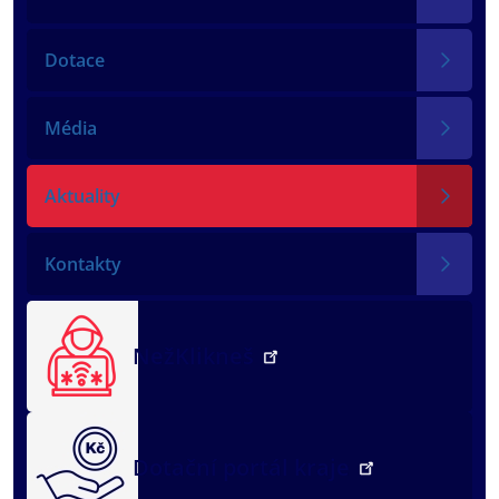
Dotace
Média
Aktuality
Kontakty
NežKlikneš
Dotační portál kraje