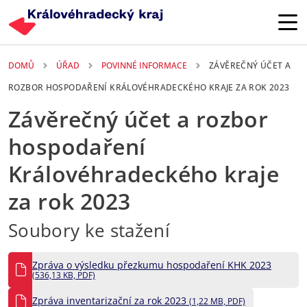
Přejít k hlavnímu obsahu
DOMŮ
ÚŘAD
POVINNÉ INFORMACE
ZÁVĚREČNÝ ÚČET A
ROZBOR HOSPODAŘENÍ KRÁLOVÉHRADECKÉHO KRAJE ZA ROK 2023
Závěrečný účet a rozbor
hospodaření
Královéhradeckého kraje
za rok 2023
Soubory ke stažení
Zpráva o výsledku přezkumu hospodaření KHK 2023
(536,13 KB, PDF)
Zpráva inventarizační za rok 2023
(1,22 MB, PDF)