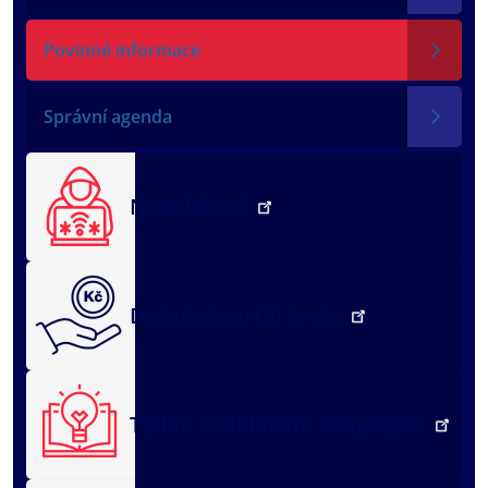
Povinné informace
Správní agenda
NežKlikneš
Dotační portál kraje
Týden vzdělávání dospělých