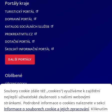
Portály kraje
TURISTICKÝ PORTÁL
DOPRAVNÍ PORTÁL
KATALOG SOCIÁLNÍCH SLUŽEB
PROKREATIVITU.CZ
DOTAČNÍ PORTÁL
ŠKOLSKÝ INFORMAČNÍ PORTÁL
DALŠÍ PORTÁLY
Oblíbené
ÚŘEDNÍ DESKA
Soubory cookie (dále též „cookies“) využíváme k zajištění
TELEFONNÍ SEZNAM
nejlepší uživatelské zkušenosti s našimi webovými
LÉKAŘSKÁ POHOTOVOST
stránkami. Podrobné informace o cookies naleznete v sekci
VOLNÁ MÍSTA
Informace o souborech cookie a jejich zpracování
. Kliknutím