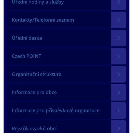
Úřední hodiny a služby
Kontakty/Telefonní seznam
Úřední deska
Czech POINT
Organizační struktura
Informace pro obce
Informace pro příspěvkové organizace
Rejstřík svazků obcí