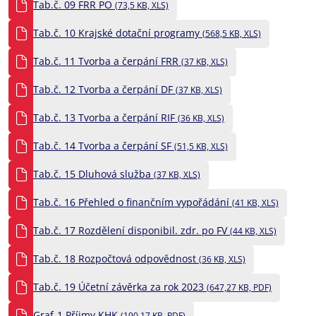
Tab.č. 09 FRR PO
(73,5 KB, XLS)
Tab.č. 10 Krajské dotační programy
(568,5 KB, XLS)
Tab.č. 11 Tvorba a čerpání FRR
(37 KB, XLS)
Tab.č. 12 Tvorba a čerpání DF
(37 KB, XLS)
Tab.č. 13 Tvorba a čerpání RIF
(36 KB, XLS)
Tab.č. 14 Tvorba a čerpání SF
(51,5 KB, XLS)
Tab.č. 15 Dluhová služba
(37 KB, XLS)
Tab.č. 16 Přehled o finančním vypořádání
(41 KB, XLS)
Tab.č. 17 Rozdělení disponibil. zdr. po FV
(44 KB, XLS)
Tab.č. 18 Rozpočtová odpovědnost
(36 KB, XLS)
Tab.č. 19 Účetní závěrka za rok 2023
(647,27 KB, PDF)
Graf-1 Příjmy KHK
(190,17 KB, PDF)