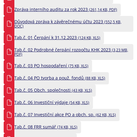
Zpráva interního auditu za rok 2023
(261,14 KB, PDF)
Důvodová zpráva k závěrečnému účtu 2023
(552,5 KB,
DOC)
Tab.č. 01 Čerpání k 31.12.2023
(124 KB, XLS)
Tab.č. 02 Podrobné čerpání rozpočtu KHK 2023
(3,23 MB,
PDF)
Tab.č. 03 PO hospodaření
(75 KB, XLS)
Tab.č. 04 PO tvorba a použ. fondů
(88 KB, XLS)
Tab.č. 05 Obch. společnosti
(43 KB, XLS)
Tab.č. 06 Investiční výdaje
(54 KB, XLS)
Tab.č. 07 Investiční akce PO a obch. sp.
(62 KB, XLS)
Tab.č. 08 FRR sumář
(74 KB, XLS)