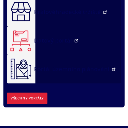
Královéhradecké tržiště
Datový portál
Portál územního plánování
VŠECHNY PORTÁLY