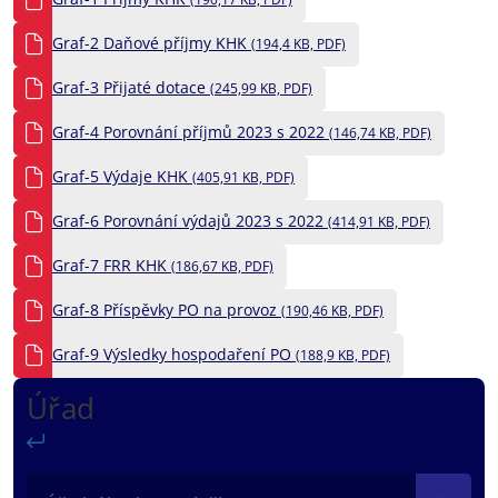
Graf-2 Daňové příjmy KHK
(194,4 KB, PDF)
Graf-3 Přijaté dotace
(245,99 KB, PDF)
Graf-4 Porovnání příjmů 2023 s 2022
(146,74 KB, PDF)
Graf-5 Výdaje KHK
(405,91 KB, PDF)
Graf-6 Porovnání výdajů 2023 s 2022
(414,91 KB, PDF)
Graf-7 FRR KHK
(186,67 KB, PDF)
Graf-8 Příspěvky PO na provoz
(190,46 KB, PDF)
Graf-9 Výsledky hospodaření PO
(188,9 KB, PDF)
Úřad
Zpět