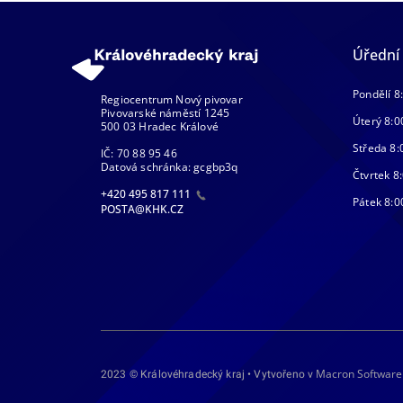
Úřední
Pondělí 8
Regiocentrum Nový pivovar
Pivovarské náměstí 1245
Úterý 8:0
500 03 Hradec Králové
Středa 8:
IČ: 70 88 95 46
Datová schránka: gcgbp3q
Čtvrtek 8:
+420 495 817 111
Pátek 8:0
POSTA@KHK.CZ
Macron Software
2023 © Královéhradecký kraj • Vytvořeno v