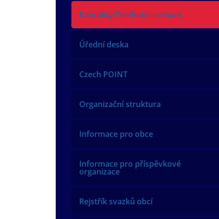
Kontakty/Telefonní seznam
Úřední deska
Czech POINT
Organizační struktura
Informace pro obce
Informace pro příspěvkové
organizace
Rejstřík svazků obcí