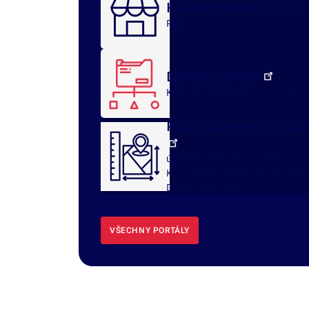
Královéhradecké trž
Registrace
O portálu
Datový portál
Kraj v datech
Zpráva o stavu 
Portál územního plá
územní plány obcí
ÚAP
Královéhradeckého kraje - port
DMVS, část ÚAP
VŠECHNY PORTÁLY