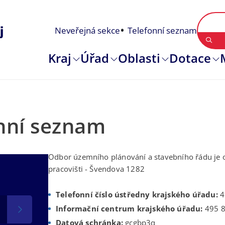
Neveřejná sekce
Telefonní seznam
Kraj
Úřad
Oblasti
Dotace
onní seznam
Odbor územního plánování a stavebního řádu je
pracovišti - Švendova 1282
Telefonní číslo ústředny krajského úřadu:
4
Informační centrum krajského úřadu:
495 8
Datová schránka:
gcgbp3q