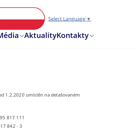
Select Language
▼
Hlavní nav
Média
Aktuality
Kontakty
 od 1.2.2020 umístěn na detašovaném
95 817 111
17 842 - 3