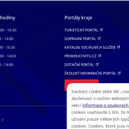
 hodiny
Portály kraje
:00 - 16:30
TURISTICKÝ PORTÁL
0 - 14:00
DOPRAVNÍ PORTÁL
00 - 16:30
KATALOG SOCIÁLNÍCH SLUŽEB
00 - 14:00
PROKREATIVITU.CZ
0 - 14:00
DOTAČNÍ PORTÁL
ŠKOLSKÝ INFORMAČNÍ PORTÁL
DALŠÍ PORTÁLY
Soubory cookie (dále též „coo
zkušenosti s našimi webovým
Informace o souborech 
sekci
cookies souhlasíte s tím, že 
užívání pouze některých typů
RS
cookies. Cookies, které jsou