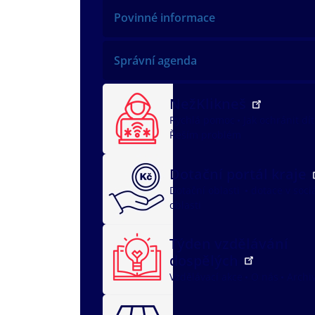
Povinné informace
Správní agenda
NežKlikneš
Rychlá pomoc
Jak ochránit dí
Řeším problém
Dotační portál kraje
Dotační oblasti
dotace v soci
oblasti
Týden vzdělávání
dospělých
Vzdělávací akce
O nás
Archi