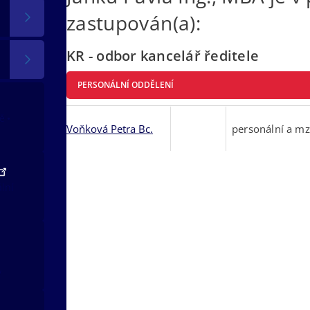
zastupován(a):
KR - odbor kancelář ředitele
PERSONÁLNÍ ODDĚLENÍ
tě
Voňková Petra Bc.
personální a m
ální
v