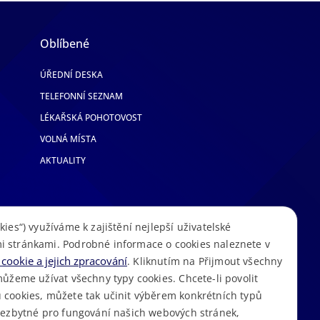
Oblíbené
ÚŘEDNÍ DESKA
TELEFONNÍ SEZNAM
LÉKAŘSKÁ POHOTOVOST
VOLNÁ MÍSTA
AKTUALITY
kies“) využíváme k zajištění nejlepší uživatelské
i stránkami. Podrobné informace o cookies naleznete v
cookie a jejich zpracování
. Kliknutím na Přijmout všechny
můžeme užívat všechny typy cookies. Chcete-li povolit
 cookies, můžete tak učinit výběrem konkrétních typů
S
Mapa stránek
Cookies
Prohlášení o přístupnosti
GDPR
•
•
•
•
 nezbytné pro fungování našich webových stránek,