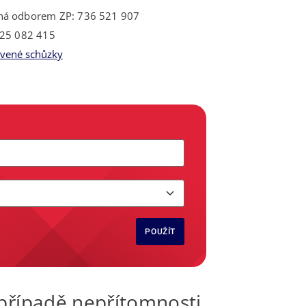
á odborem ZP: 736 521 907
725 082 415
uvené schůzky
POUŽÍT
 případě nepřítomnosti