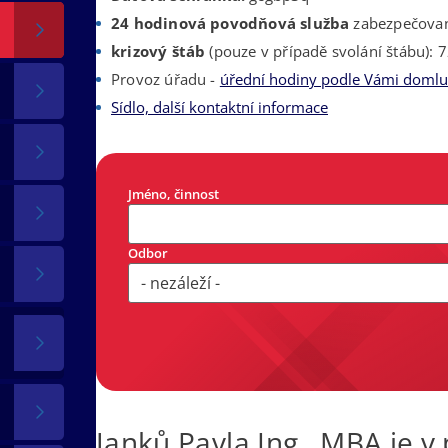
24 hodinová povodňová služba
zabezpečovan
krizový štáb
(pouze v případě svolání štábu): 
Provoz úřadu -
úřední hodiny podle Vámi doml
Sídlo, další kontaktní informace
Jméno, činnost
Odbor
Janků Pavla Ing., MBA je v