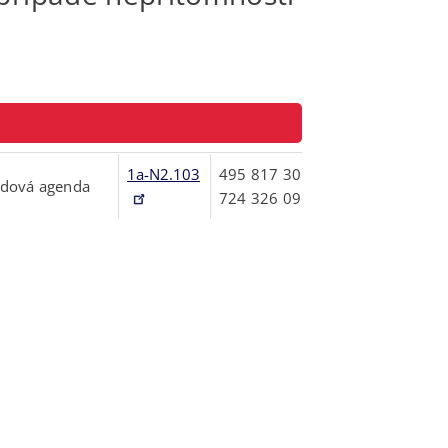
1a-N2.103
495817305
zdová agenda
724326096