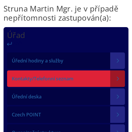
Struna Martin Mgr. je v případě
nepřítomnosti zastupován(a):
Úřad
Zpět
Úřední hodiny a služby
Kontakty/Telefonní seznam
Úřední deska
Czech POINT