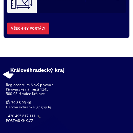
VŠECHNY PORTÁLY
Regiocentrum Nový pivovar
Pivovarské náměstí 1245
500 03 Hradec Králové
IČ: 70 88 95 46
Datová schránka: gcgbp3q
+420 495 817 111
POSTA@KHK.CZ