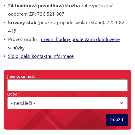
24 hodinová povodňová služba
zabezpečovaná
odborem ZP: 736 521 907
krizový štáb
(pouze v případě svolání štábu): 725 082
415
Provoz úřadu -
úřední hodiny podle Vámi domluvené
schůzky
Sídlo, další kontaktní informace
Jméno, činnost
Odbor
POUŽÍT