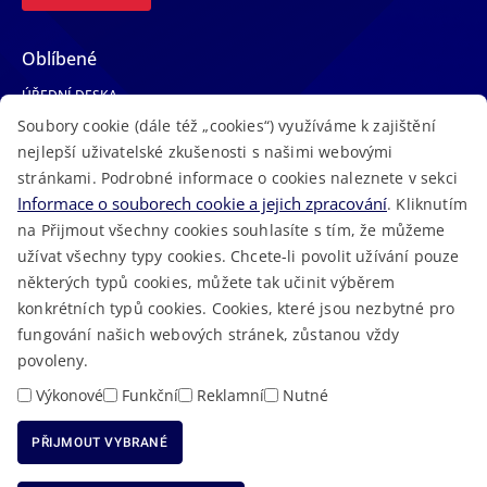
Oblíbené
ÚŘEDNÍ DESKA
Soubory cookie (dále též „cookies“) využíváme k zajištění
TELEFONNÍ SEZNAM
nejlepší uživatelské zkušenosti s našimi webovými
LÉKAŘSKÁ POHOTOVOST
stránkami. Podrobné informace o cookies naleznete v sekci
VOLNÁ MÍSTA
Informace o souborech cookie a jejich zpracování
. Kliknutím
AKTUALITY
na Přijmout všechny cookies souhlasíte s tím, že můžeme
užívat všechny typy cookies. Chcete-li povolit užívání pouze
některých typů cookies, můžete tak učinit výběrem
konkrétních typů cookies. Cookies, které jsou nezbytné pro
fungování našich webových stránek, zůstanou vždy
Macron Software
2023 © Královéhradecký kraj • Vytvořeno v
povoleny.
RSS
Mapa stránek
Cookies
Prohlášení o přístupnosti
GDPR
•
•
•
•
Výkonové
Funkční
Reklamní
Nutné
PŘIJMOUT VYBRANÉ
ODMÍTNOUT VŠECHNY COOKIES