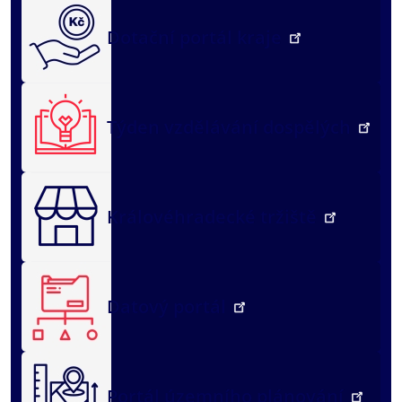
Dotační portál kraje
Týden vzdělávání dospělých
Královéhradecké tržiště
Datový portál
Portál územního plánování