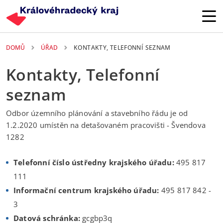
Přejít k hlavnímu obsahu
DOMŮ
ÚŘAD
KONTAKTY, TELEFONNÍ SEZNAM
Kontakty, Telefonní
seznam
Odbor územního plánování a stavebního řádu je od
1.2.2020 umístěn na detašovaném pracovišti - Švendova
1282
Telefonní číslo ústředny krajského úřadu:
495 817
111
Informační centrum krajského úřadu:
495 817 842 -
3
Datová schránka:
gcgbp3q