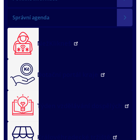
Správní agenda
NežKlikneš
Dotační portál kraje
Týden vzdělávání dospělých
Královéhradecké tržiště