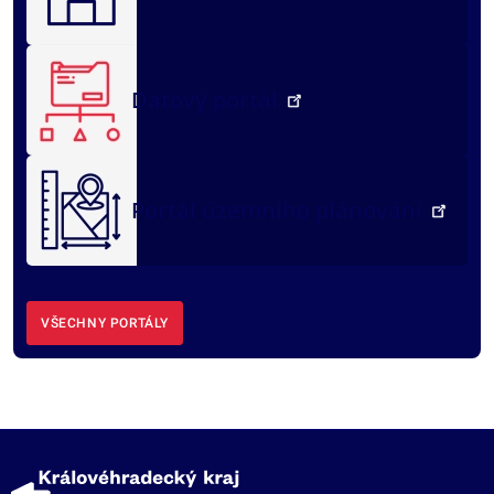
Datový portál
Portál územního plánování
VŠECHNY PORTÁLY