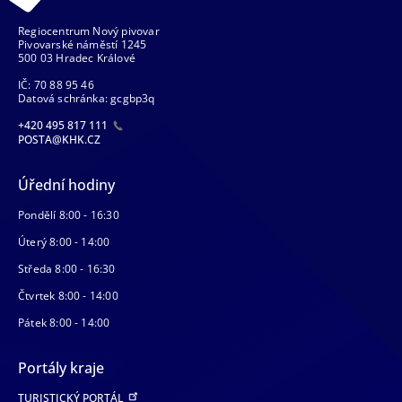
Regiocentrum Nový pivovar
Pivovarské náměstí 1245
500 03 Hradec Králové
IČ: 70 88 95 46
Datová schránka: gcgbp3q
+420 495 817 111
POSTA@KHK.CZ
Úřední hodiny
Pondělí 8:00 - 16:30
Úterý 8:00 - 14:00
Středa 8:00 - 16:30
Čtvrtek 8:00 - 14:00
Pátek 8:00 - 14:00
Portály kraje
TURISTICKÝ PORTÁL