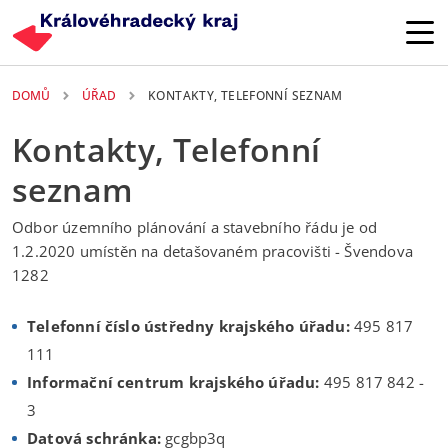
Přejít k hlavnímu obsahu
DOMŮ
ÚŘAD
KONTAKTY, TELEFONNÍ SEZNAM
Kontakty, Telefonní
seznam
Odbor územního plánování a stavebního řádu je od
1.2.2020 umístěn na detašovaném pracovišti - Švendova
1282
Telefonní číslo ústředny krajského úřadu:
495 817
111
Informační centrum krajského úřadu:
495 817 842 -
3
Datová schránka:
gcgbp3q