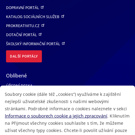
DOPRAVNÍ PORTÁL
KATALOG SOCIÁLNÍCH SLUŽEB
PROKREATIVITU.CZ
DOTAČNÍ PORTÁL
ŠKOLSKÝ INFORMAČNÍ PORTÁL
DALŠÍ PORTÁLY
Oblíbené
ÚŘEDNÍ DESKA
Soubory cookie (dále též „cookies“) využíváme k zajištění
TELEFONNÍ SEZNAM
nejlepší uživatelské zkušenosti s našimi webovými
LÉKAŘSKÁ POHOTOVOST
stránkami. Podrobné informace o cookies naleznete v sekci
VOLNÁ MÍSTA
Informace o souborech cookie a jejich zpracování
. Kliknutím
AKTUALITY
na Přijmout všechny cookies souhlasíte s tím, že můžeme
užívat všechny typy cookies. Chcete-li povolit užívání pouze