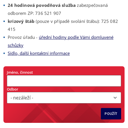
24 hodinová povodňová služba
zabezpečovaná
odborem ZP: 736 521 907
krizový štáb
(pouze v případě svolání štábu): 725 082
415
Provoz úřadu -
úřední hodiny podle Vámi domluvené
schůzky
Sídlo, další kontaktní informace
Jméno, činnost
Odbor
POUŽÍT