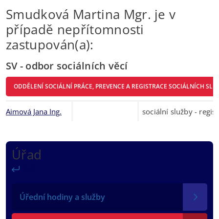
Smudková Martina Mgr. je v
případě nepřítomnosti
zastupován(a):
SV - odbor sociálních věcí
ODDĚLENÍ SOCIÁLNÍ PRÁCE, PREVENCE A REGISTRACE SOCIÁLNÍCH SLU
Aimová Jana Ing.
sociální služby - regi
Úřad
Zpět
Úřední hodiny a služby