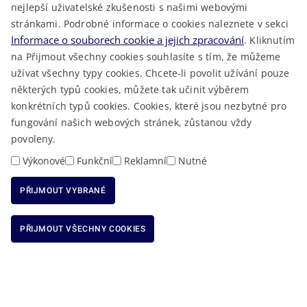
nejlepší uživatelské zkušenosti s našimi webovými
LÉKAŘSKÁ POHOTOVOST
stránkami. Podrobné informace o cookies naleznete v sekci
VOLNÁ MÍSTA
Informace o souborech cookie a jejich zpracování
. Kliknutím
AKTUALITY
na Přijmout všechny cookies souhlasíte s tím, že můžeme
užívat všechny typy cookies. Chcete-li povolit užívání pouze
některých typů cookies, můžete tak učinit výběrem
konkrétních typů cookies. Cookies, které jsou nezbytné pro
fungování našich webových stránek, zůstanou vždy
Macron Software
2023 © Královéhradecký kraj • Vytvořeno v
povoleny.
RSS
Mapa stránek
Cookies
Prohlášení o přístupnosti
GDPR
•
•
•
•
Výkonové
Funkční
Reklamní
Nutné
PŘIJMOUT VYBRANÉ
ODMÍTNOUT VŠECHNY COOKIES
PŘIJMOUT VŠECHNY COOKIES