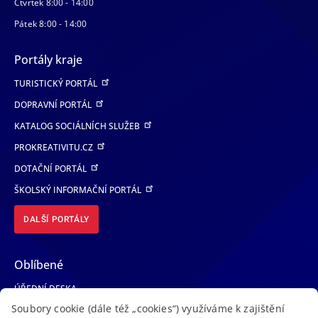
Čtvrtek 8:00 - 14:00
Pátek 8:00 - 14:00
Portály kraje
TURISTICKÝ PORTÁL
DOPRAVNÍ PORTÁL
KATALOG SOCIÁLNÍCH SLUŽEB
PROKREATIVITU.CZ
DOTAČNÍ PORTÁL
ŠKOLSKÝ INFORMAČNÍ PORTÁL
DALŠÍ PORTÁLY
Oblíbené
ÚŘEDNÍ DESKA
Soubory cookie (dále též „cookies“) využíváme k zajištění
TELEFONNÍ SEZNAM