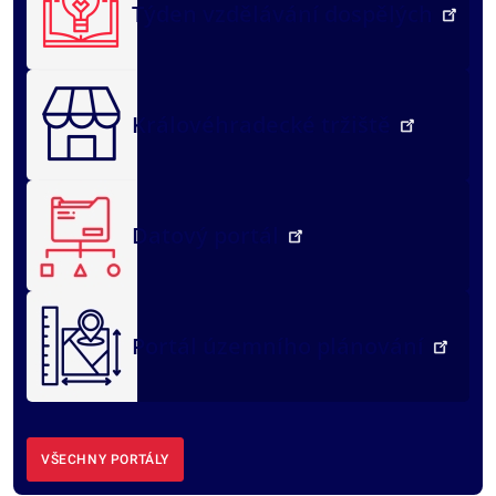
Týden vzdělávání dospělých
Královéhradecké tržiště
Datový portál
Portál územního plánování
VŠECHNY PORTÁLY