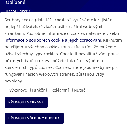
Oblíbené
ÚŘEDNÍ DESKA
Soubory cookie (dále též „cookies“) využíváme k zajištění
TELEFONNÍ SEZNAM
nejlepší uživatelské zkušenosti s našimi webovými
LÉKAŘSKÁ POHOTOVOST
stránkami. Podrobné informace o cookies naleznete v sekci
VOLNÁ MÍSTA
Informace o souborech cookie a jejich zpracování
. Kliknutím
AKTUALITY
na Přijmout všechny cookies souhlasíte s tím, že můžeme
užívat všechny typy cookies. Chcete-li povolit užívání pouze
některých typů cookies, můžete tak učinit výběrem
konkrétních typů cookies. Cookies, které jsou nezbytné pro
fungování našich webových stránek, zůstanou vždy
Macron Software
2023 © Královéhradecký kraj • Vytvořeno v
povoleny.
RSS
Mapa stránek
Cookies
Prohlášení o přístupnosti
GDPR
•
•
•
•
Výkonové
Funkční
Reklamní
Nutné
PŘIJMOUT VYBRANÉ
ODMÍTNOUT VŠECHNY COOKIES
PŘIJMOUT VŠECHNY COOKIES