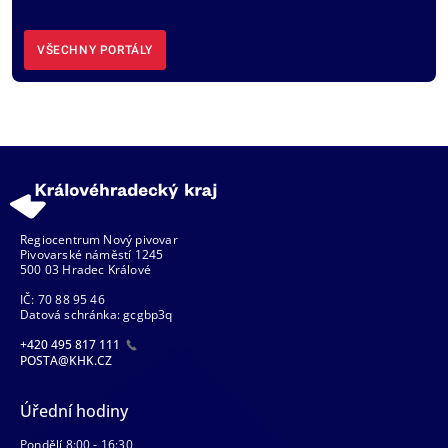
VŠECHNY PORTÁLY
Regiocentrum Nový pivovar
Pivovarské náměstí 1245
500 03 Hradec Králové
IČ: 70 88 95 46
Datová schránka: gcgbp3q
+420 495 817 111
POSTA@KHK.CZ
Úřední hodiny
Pondělí 8:00 - 16:30