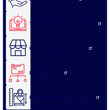
Týden vzdělávání dospělých
Královéhradecké tržiště
Datový portál
Portál územního plánování