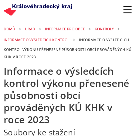
Přejít k hlavnímu obsahu
DOMŮ
ÚŘAD
INFORMACE PRO OBCE
KONTROLY
INFORMACE O VÝSLEDCÍCH KONTROL
INFORMACE O VÝSLEDCÍCH
KONTROL VÝKONU PŘENESENÉ PŮSOBNOSTI OBCÍ PROVÁDĚNÝCH KÚ
KHK V ROCE 2023
Informace o výsledcích
kontrol výkonu přenesené
působnosti obcí
prováděných KÚ KHK v
roce 2023
Soubory ke stažení