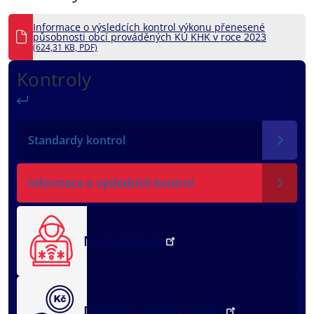
Informace o výsledcích kontrol výkonu přenesené
působnosti obcí prováděných KÚ KHK v roce 2023
(624,31 KB, PDF)
Kontroly
Zpět
Standardy kontrol
Informace o výsledcích kontrol
NežKlikneš
Dotační portál kraje