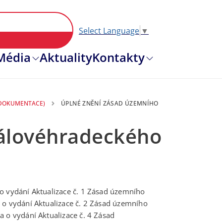
Select Language
▼
Hlavní nav
Média
Aktuality
Kontakty
 DOKUMENTACE)
ÚPLNÉ ZNĚNÍ ZÁSAD ÚZEMNÍHO
rálovéhradeckého
o vydání Aktualizace č. 1 Zásad územního
 o vydání Aktualizace č. 2 Zásad územního
a o vydání Aktualizace č. 4 Zásad