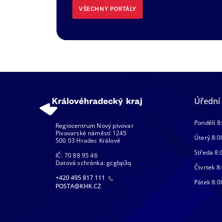
VŠECHNY PORTÁLY
Úřední
Pondělí 8
Regiocentrum Nový pivovar
Pivovarské náměstí 1245
Úterý 8:0
500 03 Hradec Králové
Středa 8:
IČ: 70 88 95 46
Datová schránka: gcgbp3q
Čtvrtek 8:
+420 495 817 111
Pátek 8:0
POSTA@KHK.CZ