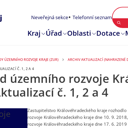
Neveřejná sekce
Telefonní seznam
Kraj
Úřad
Oblasti
Dotace
DY ÚZEMNÍHO ROZVOJE KRAJE (ZUR)
ARCHIV AKTUALIZACÍ (NAHRAZENÉ
LIZACÍ Č. 1, 2 A 4
ad územního rozvoje K
tualizací č. 1, 2 a 4
Zastupitelstvo Královéhradeckého kraje rozhodlo 
oje
rozvoje Královéhradeckého kraje dne 10. 9. 2018,
rozvoje Královéhradeckého kraje dne 17. 6. 2019 