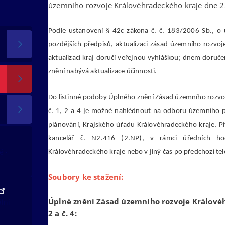
územního rozvoje Královéhradeckého kraje dne 2
Podle ustanovení § 42c zákona č. č. 183/2006 Sb., o
pozdějších předpisů, aktualizaci zásad územního rozvo
aktualizaci kraj doručí veřejnou vyhláškou; dnem doruč
znění nabývá aktualizace účinnosti.
Do listinné podoby Úplného znění Zásad územního rozvoj
č. 1, 2 a 4 je možné nahlédnout na odboru územního p
plánování, Krajského úřadu Královéhradeckého kraje, P
kancelář č. N2.416 (2.NP), v rámci úředních ho
tě
Královéhradeckého kraje nebo v jiný čas po předchozí te
Soubory ke stažení:
Úplné znění Zásad územního rozvoje Královéhr
ální
2 a č. 4: