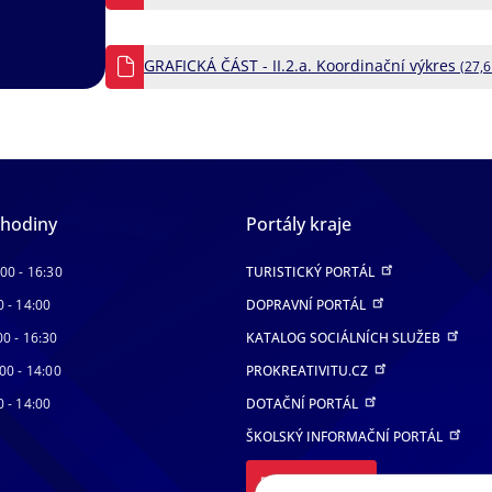
GRAFICKÁ ČÁST - II.2.a. Koordinační výkres
(27,
 hodiny
Portály kraje
:00 - 16:30
TURISTICKÝ PORTÁL
0 - 14:00
DOPRAVNÍ PORTÁL
00 - 16:30
KATALOG SOCIÁLNÍCH SLUŽEB
00 - 14:00
PROKREATIVITU.CZ
0 - 14:00
DOTAČNÍ PORTÁL
ŠKOLSKÝ INFORMAČNÍ PORTÁL
DALŠÍ PORTÁLY