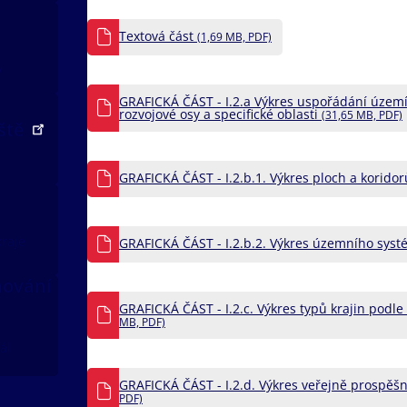
Textová část
(1,69 MB, PDF)
v
GRAFICKÁ ČÁST - I.2.a Výkres uspořádání území 
rozvojové osy a specifické oblasti
(31,65 MB, PDF)
iště
GRAFICKÁ ČÁST - I.2.b.1. Výkres ploch a korido
kraje
GRAFICKÁ ČÁST - I.2.b.2. Výkres územního systé
nování
GRAFICKÁ ČÁST - I.2.c. Výkres typů krajin podle
MB, PDF)
ál
GRAFICKÁ ČÁST - I.2.d. Výkres veřejně prospěš
PDF)