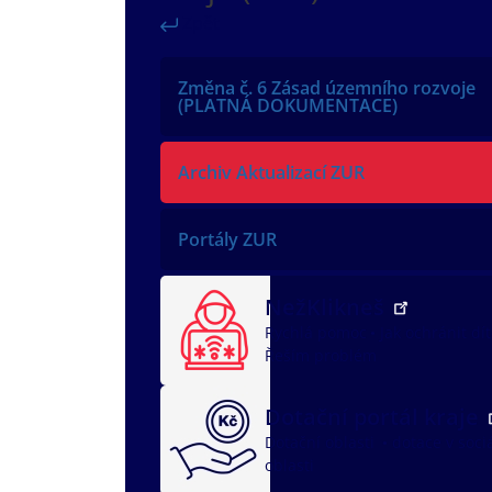
Zpět
Změna č. 6 Zásad územního rozvoje
(PLATNÁ DOKUMENTACE)
Archiv Aktualizací ZUR
Portály ZUR
NežKlikneš
Rychlá pomoc
Jak ochránit dí
Řeším problém
Dotační portál kraje
Dotační oblasti
dotace v soci
oblasti