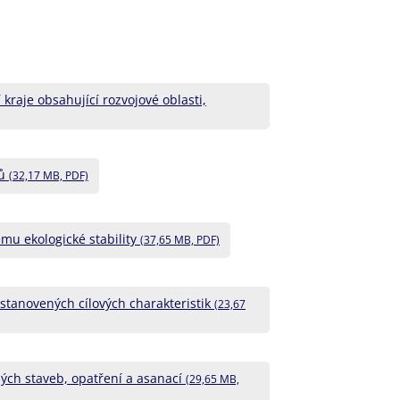
kraje obsahující rozvojové oblasti,
rů
(32,17 MB, PDF)
mu ekologické stability
(37,65 MB, PDF)
 stanovených cílových charakteristik
(23,67
ných staveb, opatření a asanací
(29,65 MB,