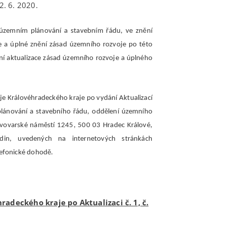
2. 6. 2020.
 územním plánování a stavebním řádu, ve znění
je a úplné znění zásad územního rozvoje po této
ení aktualizace zásad územního rozvoje a úplného
e Královéhradeckého kraje po vydání Aktualizací
lánování a stavebního řádu, oddělení územního
ivovarské náměstí 1245, 500 03 Hradec Králové,
din, uvedených na internetových stránkách
lefonické dohodě.
adeckého kraje po Aktualizaci č. 1, č.