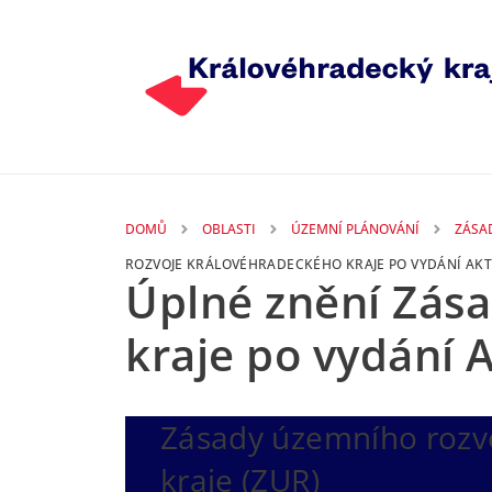
Přejít k hlavnímu obsahu
DOMŮ
OBLASTI
ÚZEMNÍ PLÁNOVÁNÍ
ZÁSA
ROZVOJE KRÁLOVÉHRADECKÉHO KRAJE PO VYDÁNÍ AKTUA
Úplné znění Zás
kraje po vydání Ak
Zásady územního rozv
kraje (ZUR)