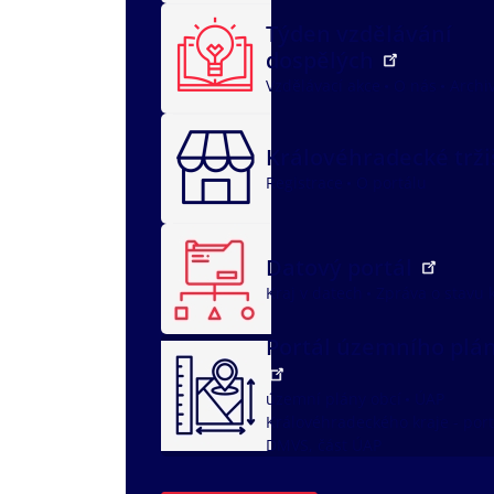
Týden vzdělávání
dospělých
Vzdělávací akce
O nás
Archi
Královéhradecké trž
Registrace
O portálu
Datový portál
Kraj v datech
Zpráva o stavu 
Portál územního plá
územní plány obcí
ÚAP
Královéhradeckého kraje - port
DMVS, část ÚAP