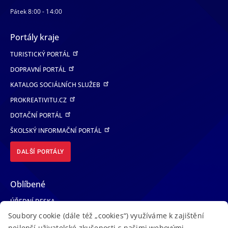
Pátek 8:00 - 14:00
Portály kraje
TURISTICKÝ PORTÁL
DOPRAVNÍ PORTÁL
KATALOG SOCIÁLNÍCH SLUŽEB
PROKREATIVITU.CZ
DOTAČNÍ PORTÁL
ŠKOLSKÝ INFORMAČNÍ PORTÁL
DALŠÍ PORTÁLY
Oblíbené
ÚŘEDNÍ DESKA
Soubory cookie (dále též „cookies“) využíváme k zajištění
TELEFONNÍ SEZNAM
nejlepší uživatelské zkušenosti s našimi webovými