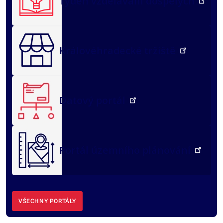
Týden vzdělávání dospělých
Královéhradecké tržiště
Datový portál
Portál územního plánování
VŠECHNY PORTÁLY