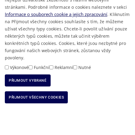
LÉKAŘSKÁ POHOTOVOST
stránkami. Podrobné informace o cookies naleznete v sekci
VOLNÁ MÍSTA
Informace o souborech cookie a jejich zpracování
. Kliknutím
AKTUALITY
na Přijmout všechny cookies souhlasíte s tím, že můžeme
užívat všechny typy cookies. Chcete-li povolit užívání pouze
některých typů cookies, můžete tak učinit výběrem
konkrétních typů cookies. Cookies, které jsou nezbytné pro
fungování našich webových stránek, zůstanou vždy
Macron Software
2023 © Královéhradecký kraj • Vytvořeno v
povoleny.
RSS
Mapa stránek
Cookies
Prohlášení o přístupnosti
GDPR
•
•
•
•
Výkonové
Funkční
Reklamní
Nutné
PŘIJMOUT VYBRANÉ
ODMÍTNOUT VŠECHNY COOKIES
PŘIJMOUT VŠECHNY COOKIES