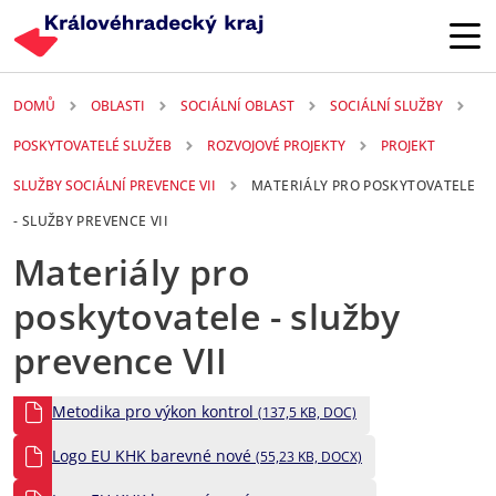
Přejít k hlavnímu obsahu
DOMŮ
OBLASTI
SOCIÁLNÍ OBLAST
SOCIÁLNÍ SLUŽBY
POSKYTOVATELÉ SLUŽEB
ROZVOJOVÉ PROJEKTY
PROJEKT
SLUŽBY SOCIÁLNÍ PREVENCE VII
MATERIÁLY PRO POSKYTOVATELE
- SLUŽBY PREVENCE VII
Materiály pro
poskytovatele - služby
prevence VII
Metodika pro výkon kontrol
(137,5 KB, DOC)
Logo EU KHK barevné nové
(55,23 KB, DOCX)