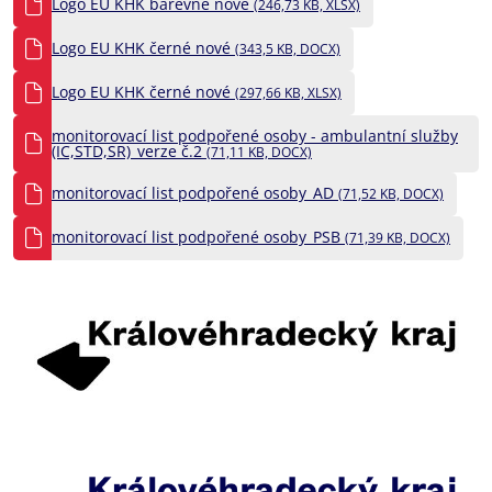
Logo EU KHK barevné nové
(246,73 KB, XLSX)
Logo EU KHK černé nové
(343,5 KB, DOCX)
Logo EU KHK černé nové
(297,66 KB, XLSX)
monitorovací list podpořené osoby - ambulantní služby
(IC,STD,SR)_verze č.2
(71,11 KB, DOCX)
monitorovací list podpořené osoby_AD
(71,52 KB, DOCX)
monitorovací list podpořené osoby_PSB
(71,39 KB, DOCX)