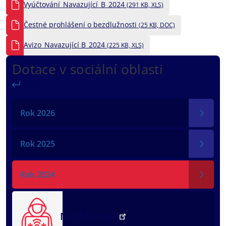
Vyúčtování_Navazující_B_2024
(291 KB, XLS)
Čestné prohlášení o bezdlužnosti
(25 KB, DOC)
Avizo_Navazující B_2024
(225 KB, XLS)
Dotace v sociální oblasti
Zpět
Rok 2026
Rok 2025
Rok 2024
NežKlikneš