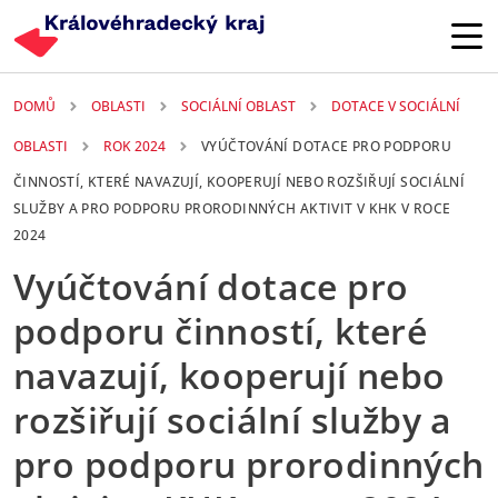
Přejít k hlavnímu obsahu
DOMŮ
OBLASTI
SOCIÁLNÍ OBLAST
DOTACE V SOCIÁLNÍ
OBLASTI
ROK 2024
VYÚČTOVÁNÍ DOTACE PRO PODPORU
ČINNOSTÍ, KTERÉ NAVAZUJÍ, KOOPERUJÍ NEBO ROZŠIŘUJÍ SOCIÁLNÍ
SLUŽBY A PRO PODPORU PRORODINNÝCH AKTIVIT V KHK V ROCE
2024
Vyúčtování dotace pro
podporu činností, které
navazují, kooperují nebo
rozšiřují sociální služby a
pro podporu prorodinných