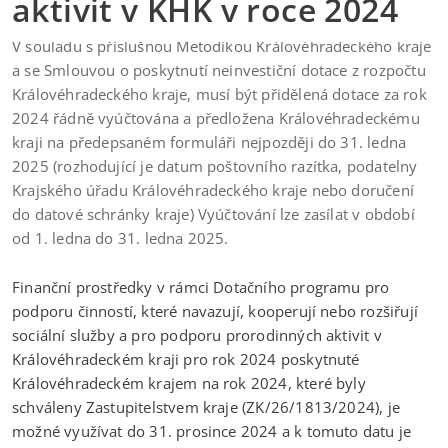
aktivit v KHK v roce 2024
27. 11. 2024
V souladu s příslušnou Metodikou Královéhradeckého kraje
a se Smlouvou o poskytnutí neinvestiční dotace z rozpočtu
Královéhradeckého kraje, musí být přidělená dotace za rok
2024 řádně vyúčtována a předložena Královéhradeckému
kraji na předepsaném formuláři nejpozději do 31. ledna
2025 (rozhodující je datum poštovního razítka, podatelny
Krajského úřadu Královéhradeckého kraje nebo doručení
do datové schránky kraje) Vyúčtování lze zasílat v období
od 1. ledna do 31. ledna 2025.
Finanční prostředky v rámci Dotačního programu pro
podporu činností, které navazují, kooperují nebo rozšiřují
sociální služby a pro podporu prorodinných aktivit v
Královéhradeckém kraji pro rok 2024 poskytnuté
Královéhradeckém krajem na rok 2024, které byly
schváleny Zastupitelstvem kraje (ZK/26/1813/2024), je
možné využívat do 31. prosince 2024 a k tomuto datu je