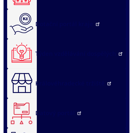
Dotační portál kraje
Týden vzdělávání dospělých
Královéhradecké tržiště
Datový portál