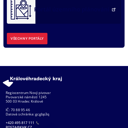
Portál územního plánování
VŠECHNY PORTÁLY
Regiocentrum Nový pivovar
Pivovarské náměstí 1245
500 03 Hradec Králové
IČ: 70 88 95 46
Datová schránka: gcgbp3q
+420 495 817 111
POSTA@KHK.CZ