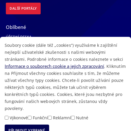
DALŠÍ PORTÁLY
Oblíbené
ÚŘEDNÍ DESKA
Soubory cookie (dále též „cookies“) využíváme k zajištění
TELEFONNÍ SEZNAM
nejlepší uživatelské zkušenosti s našimi webovými
LÉKAŘSKÁ POHOTOVOST
stránkami. Podrobné informace o cookies naleznete v sekci
VOLNÁ MÍSTA
Informace o souborech cookie a jejich zpracování
. Kliknutím
AKTUALITY
na Přijmout všechny cookies souhlasíte s tím, že můžeme
užívat všechny typy cookies. Chcete-li povolit užívání pouze
některých typů cookies, můžete tak učinit výběrem
konkrétních typů cookies. Cookies, které jsou nezbytné pro
fungování našich webových stránek, zůstanou vždy
Macron Software
2023 © Královéhradecký kraj • Vytvořeno v
povoleny.
RSS
Mapa stránek
Cookies
Prohlášení o přístupnosti
GDPR
•
•
•
•
Výkonové
Funkční
Reklamní
Nutné
PŘIJMOUT VYBRANÉ