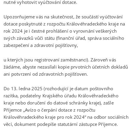
nutné vyhotovit vyúčtování dotace.
Upozorňujeme vás na skutečnost, že součástí vyúčtování
dotace poskytnuté z rozpočtu Královéhradeckého kraje na
rok 2024 je i čestné prohlášení o vyrovnání veškerých
svých závazků vůči státu (finanční úřad, správa sociálního
zabezpečení a zdravotní pojišťovny,
u kterých jsou registrovaní zaměstnanci). Zároveň vás
žádáme, abyste nezasílali kopie prvotních účetních dokladů
ani potvrzení od zdravotních pojišťoven.
Do 13. ledna 2025 (rozhodující je datum poštovního
razítka, podatelny Krajského úřadu Královéhradeckého
kraje nebo doručení do datové schránky kraje), zašle
Příjemce „Avízo o čerpání dotace z rozpočtu
Královéhradeckého kraje pro rok 2024“ na odbor sociálních
věcí, dokument podepíše statutární zástupce Příjemce.