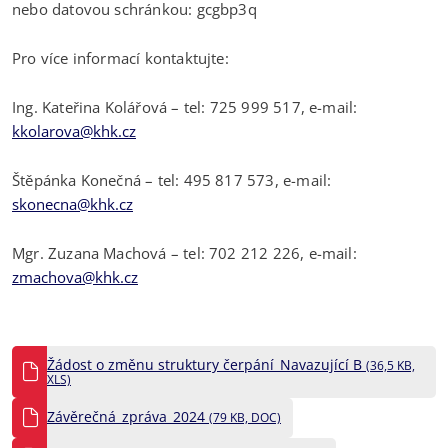
nebo datovou schránkou: gcgbp3q
Pro více informací kontaktujte:
Ing. Kateřina Kolářová – tel: 725 999 517, e-mail:
kkolarova@khk.cz
Štěpánka Konečná – tel: 495 817 573, e-mail:
skonecna@khk.cz
Mgr. Zuzana Machová – tel: 702 212 226, e-mail:
zmachova@khk.cz
Žádost o změnu struktury čerpání_Navazující B
(36,5 KB,
XLS)
Závěrečná_zpráva_2024
(79 KB, DOC)