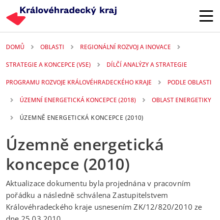
Přejít k hlavnímu obsahu
DOMŮ
OBLASTI
REGIONÁLNÍ ROZVOJ A INOVACE
STRATEGIE A KONCEPCE (VSE)
DÍLČÍ ANALÝZY A STRATEGIE
PROGRAMU ROZVOJE KRÁLOVÉHRADECKÉHO KRAJE
PODLE OBLASTI
ÚZEMNÍ ENERGETICKÁ KONCEPCE (2018)
OBLAST ENERGETIKY
ÚZEMNĚ ENERGETICKÁ KONCEPCE (2010)
Územně energetická
koncepce (2010)
Aktualizace dokumentu byla projednána v pracovním
pořádku a následně schválena Zastupitelstvem
Královéhradeckého kraje usnesením ZK/12/820/2010 ze
dne 25.03.2010.