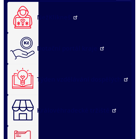
NežKlikneš
Dotační portál kraje
Týden vzdělávání dospělých
Královéhradecké tržiště