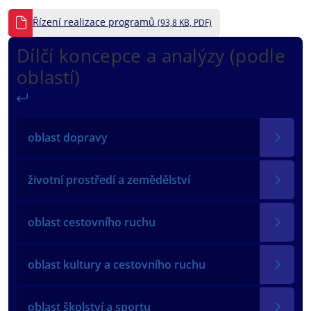
Řízení realizace programů
(93,8 KB, PDF)
Dílčí koncepce a analýzy (podle
oblastí)
Zpět
oblast dopravy
životní prostředí a zemědělství
oblast cestovního ruchu
oblast kultury a cestovního ruchu
oblast školství a sportu