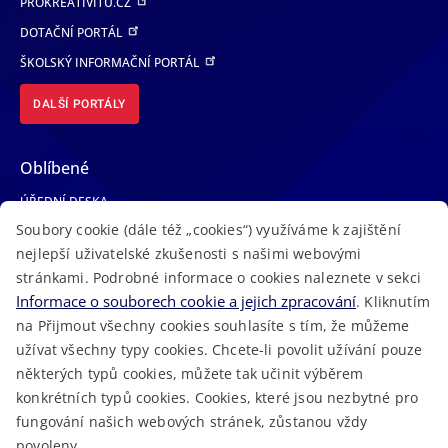
PROKREATIVITU.CZ
DOTAČNÍ PORTÁL
ŠKOLSKÝ INFORMAČNÍ PORTÁL
DALŠÍ PORTÁLY
Oblíbené
ÚŘEDNÍ DESKA
Soubory cookie (dále též „cookies“) využíváme k zajištění
TELEFONNÍ SEZNAM
nejlepší uživatelské zkušenosti s našimi webovými
LÉKAŘSKÁ POHOTOVOST
stránkami. Podrobné informace o cookies naleznete v sekci
VOLNÁ MÍSTA
Informace o souborech cookie a jejich zpracování
. Kliknutím
AKTUALITY
na Přijmout všechny cookies souhlasíte s tím, že můžeme
užívat všechny typy cookies. Chcete-li povolit užívání pouze
některých typů cookies, můžete tak učinit výběrem
konkrétních typů cookies. Cookies, které jsou nezbytné pro
fungování našich webových stránek, zůstanou vždy
Macron Software
2023 © Královéhradecký kraj • Vytvořeno v
povoleny.