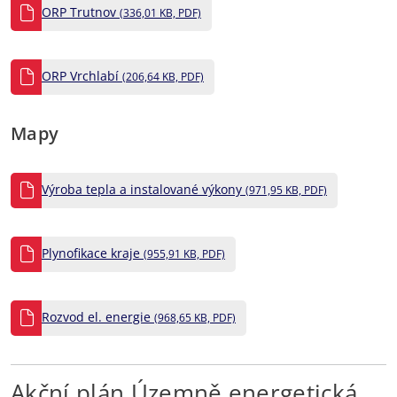
ORP Trutnov
(336,01 KB, PDF)
ORP Vrchlabí
(206,64 KB, PDF)
Mapy
Výroba tepla a instalované výkony
(971,95 KB, PDF)
Plynofikace kraje
(955,91 KB, PDF)
Rozvod el. energie
(968,65 KB, PDF)
Akční plán Územně energetická