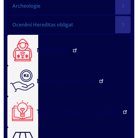
Archeologie
Ocenění Hereditas obligat
NežKlikneš
Dotační portál kraje
Týden vzdělávání dospělých