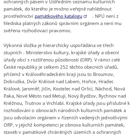
ochranných pásem v Ústředním seznamu kulturních
památek, do kterého je možno veřejně nahlédnout
prostřednictví
památkového katalogu
. NPÚ není z
hlediska platných zákonů správním orgánem a není mu
svěřena rozhodovací pravomoc.
Výkonná složka je hierarchicky uspořádána ve třech
stupních - Ministerstvo kultury, krajské úřady a obecní
úřady obcí s rozšířenou působností (ORP). V rámci celé
České republiky je celkem 252 těchto obecních úřadů,
přičemž v Královéhradeckém kraji jsou to Broumov,
Dobruška, Dvůr Králové nad Labem, Hořice, Hradec
Králové, Jaroměř, Jičín, Kostelec nad Orlicí, Náchod, Nová
Paka, Nové Město nad Metují, Nový Bydžov, Rychnov nad
Kněžnou, Trutnov a Vrchlabí. Krajské úřady jsou příslušné k
rozhodování o obnovách národních kulturních památek a
jsou odvolacím orgánem v řízeních vedených jednotlivými
ORP, v jejichž kompetenci je obnova kulturních památek,
staveb v památkově chráněných územích a ochranných