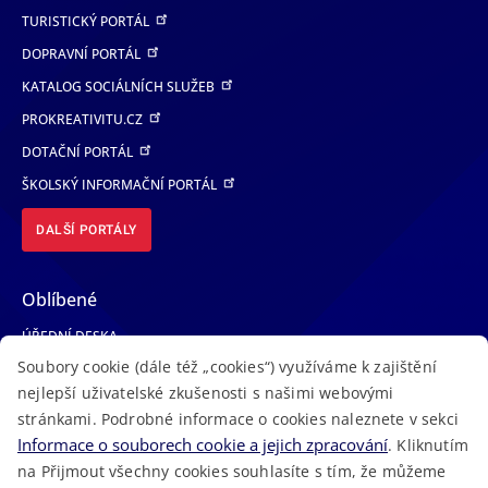
TURISTICKÝ PORTÁL
DOPRAVNÍ PORTÁL
KATALOG SOCIÁLNÍCH SLUŽEB
PROKREATIVITU.CZ
DOTAČNÍ PORTÁL
ŠKOLSKÝ INFORMAČNÍ PORTÁL
DALŠÍ PORTÁLY
Oblíbené
ÚŘEDNÍ DESKA
Soubory cookie (dále též „cookies“) využíváme k zajištění
TELEFONNÍ SEZNAM
nejlepší uživatelské zkušenosti s našimi webovými
LÉKAŘSKÁ POHOTOVOST
stránkami. Podrobné informace o cookies naleznete v sekci
VOLNÁ MÍSTA
Informace o souborech cookie a jejich zpracování
. Kliknutím
AKTUALITY
na Přijmout všechny cookies souhlasíte s tím, že můžeme