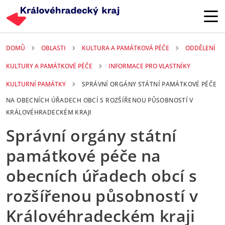
Přejít k hlavnímu obsahu
DOMŮ
OBLASTI
KULTURA A PAMÁTKOVÁ PÉČE
ODDĚLENÍ
KULTURY A PAMÁTKOVÉ PÉČE
INFORMACE PRO VLASTNÍKY
KULTURNÍ PAMÁTKY
SPRÁVNÍ ORGÁNY STÁTNÍ PAMÁTKOVÉ PÉČE
NA OBECNÍCH ÚŘADECH OBCÍ S ROZŠÍŘENOU PŮSOBNOSTÍ V
KRÁLOVÉHRADECKÉM KRAJI
Správní orgány státní
památkové péče na
obecních úřadech obcí s
rozšířenou působností v
Královéhradeckém kraji