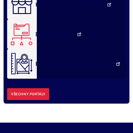
Královéhradecké tržiště
Datový portál
Portál územního plánování
VŠECHNY PORTÁLY