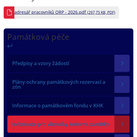
adresář pracovníků ORP - 2026.pdf
(297,75 KB, PDF)
Památková péče
Zpět
Předpisy a vzory žádostí
Plány ochrany památkových rezervací a
zón
Informace o památkovém fondu v KHK
Informace pro vlastníky kulturní památky