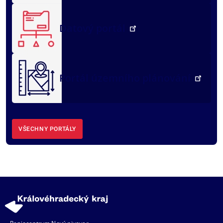
Datový portál
Portál územního plánování
VŠECHNY PORTÁLY