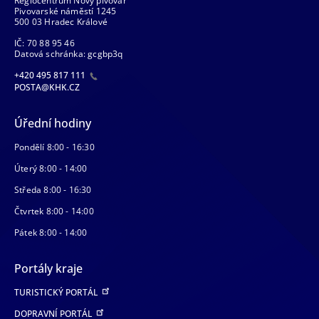
Regiocentrum Nový pivovar
Pivovarské náměstí 1245
500 03 Hradec Králové
IČ: 70 88 95 46
Datová schránka: gcgbp3q
+420 495 817 111
POSTA@KHK.CZ
Úřední hodiny
Pondělí 8:00 - 16:30
Úterý 8:00 - 14:00
Středa 8:00 - 16:30
Čtvrtek 8:00 - 14:00
Pátek 8:00 - 14:00
Portály kraje
TURISTICKÝ PORTÁL
DOPRAVNÍ PORTÁL