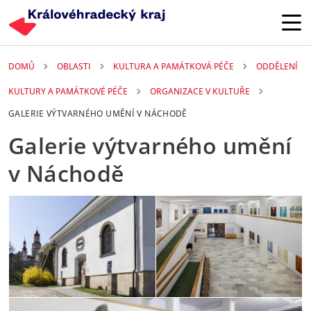
Přejít k hlavnímu obsahu
DOMŮ
OBLASTI
KULTURA A PAMÁTKOVÁ PÉČE
ODDĚLENÍ
KULTURY A PAMÁTKOVÉ PÉČE
ORGANIZACE V KULTUŘE
GALERIE VÝTVARNÉHO UMĚNÍ V NÁCHODĚ
Galerie výtvarného umění
v Náchodě