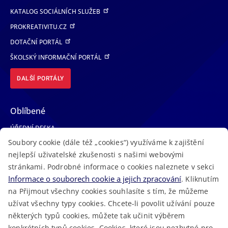
KATALOG SOCIÁLNÍCH SLUŽEB
PROKREATIVITU.CZ
DOTAČNÍ PORTÁL
ŠKOLSKÝ INFORMAČNÍ PORTÁL
DALŠÍ PORTÁLY
Oblíbené
ÚŘEDNÍ DESKA
Soubory cookie (dále též „cookies“) využíváme k zajištění
TELEFONNÍ SEZNAM
nejlepší uživatelské zkušenosti s našimi webovými
LÉKAŘSKÁ POHOTOVOST
stránkami. Podrobné informace o cookies naleznete v sekci
VOLNÁ MÍSTA
Informace o souborech cookie a jejich zpracování
. Kliknutím
AKTUALITY
na Přijmout všechny cookies souhlasíte s tím, že můžeme
užívat všechny typy cookies. Chcete-li povolit užívání pouze
některých typů cookies, můžete tak učinit výběrem
konkrétních typů cookies. Cookies, které jsou nezbytné pro