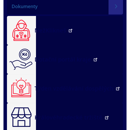
Dokumenty
NežKlikneš
Dotační portál kraje
Týden vzdělávání dospělých
Královéhradecké tržiště