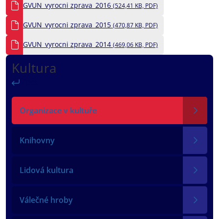
GVUN_vyrocni zprava_2016
(524,41 KB, PDF)
GVUN_vyrocni zprava_2015
(470,87 KB, PDF)
GVUN_vyrocni zprava_2014
(469,06 KB, PDF)
Kultura
Zpět
Organizace v kultuře
Knihovny
Lidová kultura
Válečné hroby