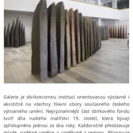
Galerie je sbírkotvornou institucí orientovanou výstavně i
akvizičně na všechny hlavní obory současného českého
výtvarného umění. Nejvýznamnější část sbírkového fondu
tvoří díla ruského malířství 19. století, která bývají
zpřístupněna jednou za dva roky. Každoročně představuje
mladé, nadějné umělce a umělkyně z regionu. Připravuje