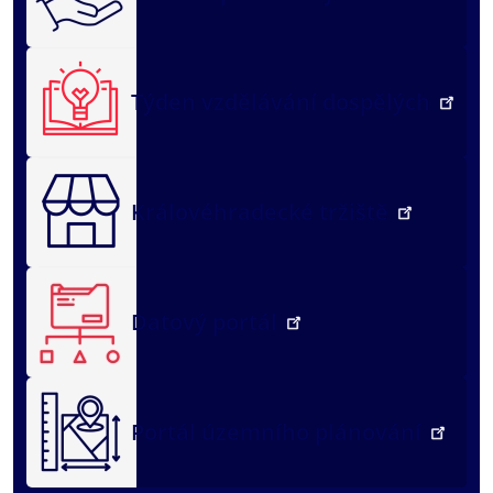
Týden vzdělávání dospělých
Královéhradecké tržiště
Datový portál
Portál územního plánování