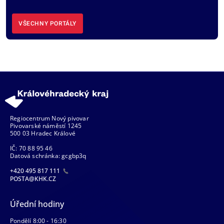
VŠECHNY PORTÁLY
Regiocentrum Nový pivovar
Pivovarské náměstí 1245
500 03 Hradec Králové
IČ: 70 88 95 46
Datová schránka: gcgbp3q
+420 495 817 111
POSTA@KHK.CZ
Úřední hodiny
Pondělí 8:00 - 16:30