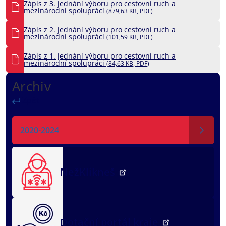
Zápis z 3. jednání výboru pro cestovní ruch a
mezinárodní spolupráci
(879,63 KB, PDF)
Zápis z 2. jednání výboru pro cestovní ruch a
mezinárodní spolupráci
(101,59 KB, PDF)
Zápis z 1. jednání výboru pro cestovní ruch a
mezinárodní spolupráci
(84,63 KB, PDF)
Archiv
Zpět
2020-2024
NežKlikneš
Dotační portál kraje