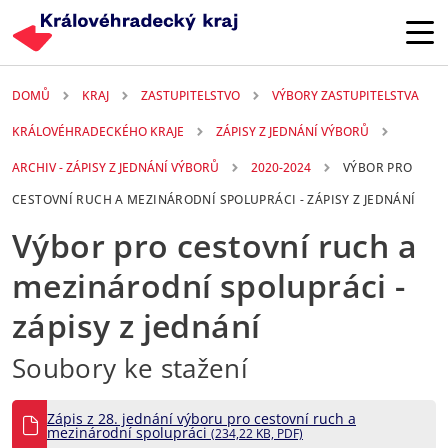
Přejít k hlavnímu obsahu
DOMŮ
KRAJ
ZASTUPITELSTVO
VÝBORY ZASTUPITELSTVA
KRÁLOVÉHRADECKÉHO KRAJE
ZÁPISY Z JEDNÁNÍ VÝBORŮ
ARCHIV - ZÁPISY Z JEDNÁNÍ VÝBORŮ
2020-2024
VÝBOR PRO
CESTOVNÍ RUCH A MEZINÁRODNÍ SPOLUPRÁCI - ZÁPISY Z JEDNÁNÍ
Výbor pro cestovní ruch a
mezinárodní spolupráci -
zápisy z jednání
Soubory ke stažení
Zápis z 28. jednání výboru pro cestovní ruch a
mezinárodní spolupráci
(234,22 KB, PDF)