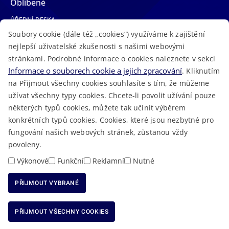
Oblíbené
ÚŘEDNÍ DESKA
Soubory cookie (dále též „cookies“) využíváme k zajištění
TELEFONNÍ SEZNAM
nejlepší uživatelské zkušenosti s našimi webovými
LÉKAŘSKÁ POHOTOVOST
stránkami. Podrobné informace o cookies naleznete v sekci
VOLNÁ MÍSTA
Informace o souborech cookie a jejich zpracování
. Kliknutím
AKTUALITY
na Přijmout všechny cookies souhlasíte s tím, že můžeme
užívat všechny typy cookies. Chcete-li povolit užívání pouze
některých typů cookies, můžete tak učinit výběrem
konkrétních typů cookies. Cookies, které jsou nezbytné pro
fungování našich webových stránek, zůstanou vždy
Macron Software
2023 © Královéhradecký kraj • Vytvořeno v
povoleny.
RSS
Mapa stránek
Cookies
Prohlášení o přístupnosti
GDPR
•
•
•
•
Výkonové
Funkční
Reklamní
Nutné
PŘIJMOUT VYBRANÉ
ODMÍTNOUT VŠECHNY COOKIES
PŘIJMOUT VŠECHNY COOKIES