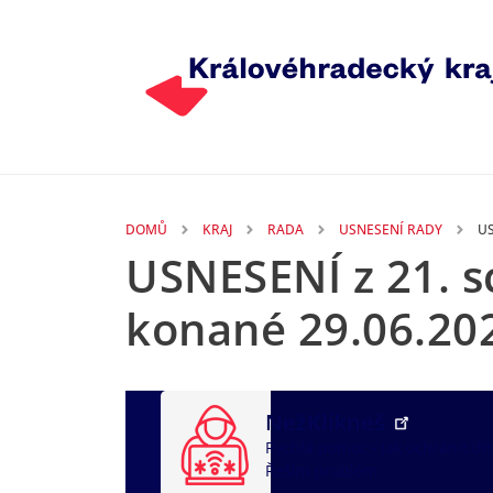
Přejít k hlavnímu obsahu
DOMŮ
KRAJ
RADA
USNESENÍ RADY
U
USNESENÍ z 21. 
konané 29.06.20
NežKlikneš
Rychlá pomoc
Jak ochránit dí
Řeším problém