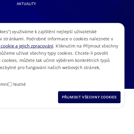
AKTUALITY
kies“) využíváme k zajištění nejlepší uživatelské
i stránkami. Podrobné informace o cookies naleznete v
cookie a jejich zpracování
. Kliknutím na Přijmout všechny
můžeme užívat všechny typy cookies. Chcete-li povolit
 cookies, můžete tak učinit výběrem konkrétních typů
S
Mapa stránek
Cookies
Prohlášení o přístupnosti
GDPR
•
•
•
•
 nezbytné pro fungování našich webových stránek,
amní
Nutné
ODMÍTNOUT VŠECHNY
PŘIJMOUT VŠECHNY COOKIES