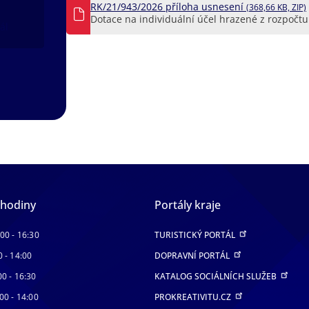
RK/21/943/2026 příloha usnesení
(368,66 KB, ZIP)
Dotace na individuální účel hrazené z rozpočtu 
ál
 hodiny
Portály kraje
:00 - 16:30
TURISTICKÝ PORTÁL
0 - 14:00
DOPRAVNÍ PORTÁL
00 - 16:30
KATALOG SOCIÁLNÍCH SLUŽEB
00 - 14:00
PROKREATIVITU.CZ