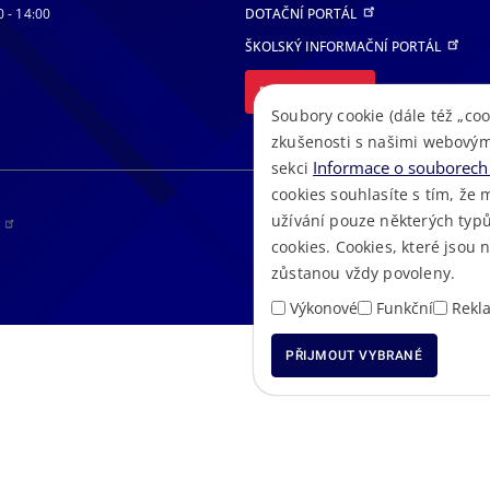
0 - 14:00
DOTAČNÍ PORTÁL
ŠKOLSKÝ INFORMAČNÍ PORTÁL
DALŠÍ PORTÁLY
Soubory cookie (dále též „coo
zkušenosti s našimi webovým
Informace o souborech 
sekci
cookies souhlasíte s tím, že 
užívání pouze některých typů
RS
cookies. Cookies, které jsou
zůstanou vždy povoleny.
Výkonové
Funkční
Rekl
PŘIJMOUT VYBRANÉ