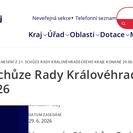
Neveřejná sekce
Telefonní seznam
Kraj
Úřad
Oblasti
Dotace
SNESENÍ Z 21. SCHŮZE RADY KRÁLOVÉHRADECKÉHO KRAJE KONANÉ 29.06
schůze Rady Královéhra
26
TYP USNESENÍ
Usnesení rady
DATUM ZASEDÁNÍ
29. 6. 2026
tě