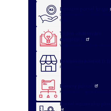
Dotační portál kraje
Dotační oblasti
dotace v soci
oblasti
Týden vzdělávání
dospělých
Vzdělávací akce
O nás
Archi
Královéhradecké trž
Registrace
O portálu
Datový portál
Kraj v datech
Zpráva o stavu 
Portál územního plá