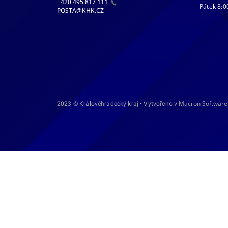
+420 495 817 111
Pátek 8:0
POSTA@KHK.CZ
Macron Software
2023 © Královéhradecký kraj • Vytvořeno v