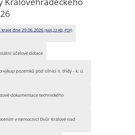
dy Královéhradeckého
026
 kraje dne 29.06.2026
(666,22 KB, PDF)
 státní účelové dotace
ýkup pozemků pod silnicí II. třídy - k. ú.
ektové dokumentace technického
nocením v nemocnici Dvůr Králové nad