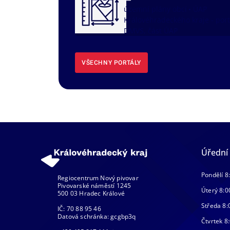
územní plány obcí
ÚAP
Královéhradeckého kraje - port
DMVS, část ÚAP
VŠECHNY PORTÁLY
Úřední
Pondělí 8
Regiocentrum Nový pivovar
Pivovarské náměstí 1245
Úterý 8:0
500 03 Hradec Králové
Středa 8:
IČ: 70 88 95 46
Datová schránka: gcgbp3q
Čtvrtek 8: