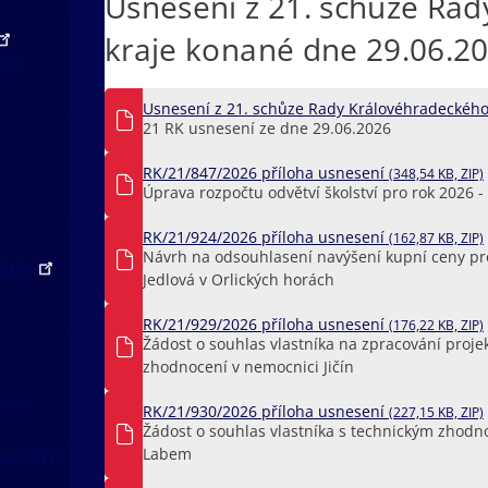
Usnesení z 21. schůze Ra
kraje konané dne 29.06.2
ální
Usnesení z 21. schůze Rady Královéhradeckého
21 RK usnesení ze dne 29.06.2026
RK/21/847/2026 příloha usnesení
(348,54 KB, ZIP)
Úprava rozpočtu odvětví školství pro rok 2026 -
v
RK/21/924/2026 příloha usnesení
(162,87 KB, ZIP)
Návrh na odsouhlasení navýšení kupní ceny pro v
iště
Jedlová v Orlických horách
RK/21/929/2026 příloha usnesení
(176,22 KB, ZIP)
Žádost o souhlas vlastníka na zpracování proj
zhodnocení v nemocnici Jičín
kraje
RK/21/930/2026 příloha usnesení
(227,15 KB, ZIP)
Žádost o souhlas vlastníka s technickým zhod
nování
Labem