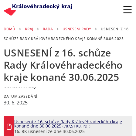
Přejít k hlavnímu obsahu
DOMŮ
KRAJ
RADA
USNESENÍ RADY
USNESENÍ Z 16.
SCHŮZE RADY KRÁLOVÉHRADECKÉHO KRAJE KONANÉ 30.06.2025
USNESENÍ z 16. schůze
Rady Královéhradeckého
kraje konané 30.06.2025
TYP USNESENÍ
Usnesení rady
DATUM ZASEDÁNÍ
30. 6. 2025
Usnesení z 16. schůze Rady Královéhradeckého kraje
konané dne 30.06.2025
(787,51 KB, PDF)
16. RK usnesení ze dne 30.06.2025