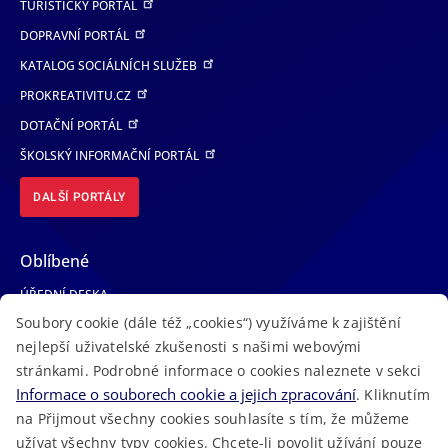
TURISTICKÝ PORTÁL
DOPRAVNÍ PORTÁL
KATALOG SOCIÁLNÍCH SLUŽEB
PROKREATIVITU.CZ
DOTAČNÍ PORTÁL
ŠKOLSKÝ INFORMAČNÍ PORTÁL
DALŠÍ PORTÁLY
Oblíbené
ÚŘEDNÍ DESKA
Soubory cookie (dále též „cookies“) využíváme k zajištění
TELEFONNÍ SEZNAM
nejlepší uživatelské zkušenosti s našimi webovými
LÉKAŘSKÁ POHOTOVOST
stránkami. Podrobné informace o cookies naleznete v sekci
VOLNÁ MÍSTA
Informace o souborech cookie a jejich zpracování
. Kliknutím
AKTUALITY
na Přijmout všechny cookies souhlasíte s tím, že můžeme
užívat všechny typy cookies. Chcete-li povolit užívání pouze