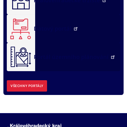
Královéhradecké tržiště
Datový portál
Portál územního plánování
VŠECHNY PORTÁLY