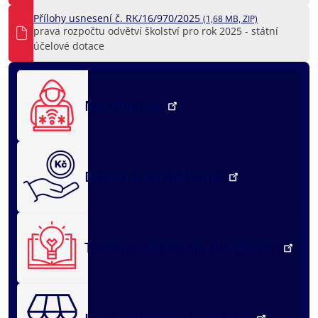
Přílohy usnesení č. RK/16/970/2025
(1,68 MB, ZIP)
prava rozpočtu odvětví školství pro rok 2025 - státní
účelové dotace
NežKlikneš
Dotační portál kraje
Týden vzdělávání dospělých