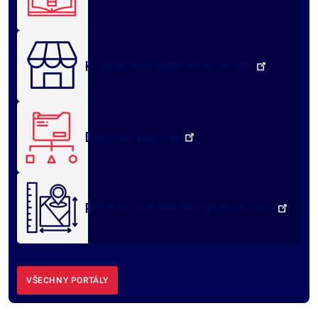
Královéhradecké tržiště
Datový portál
Portál územního plánování
VŠECHNY PORTÁLY