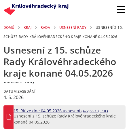
Přejít k hlavnímu obsahu
DOMŮ
KRAJ
RADA
USNESENÍ RADY
USNESENÍ Z 15.
SCHŮZE RADY KRÁLOVÉHRADECKÉHO KRAJE KONANÉ 04.05.2026
Usnesení z 15. schůze
Rady Královéhradeckého
kraje konané 04.05.2026
TYP USNESENÍ
Usnesení rady
DATUM ZASEDÁNÍ
4. 5. 2026
15. RK ze dne 04.05.2026 usnesení
(472,68 KB, PDF)
Usnesení z 15. schůze Rady Královéhradeckého kraje
konané 04.05.2026