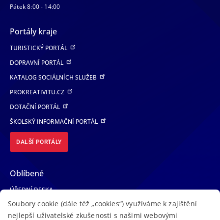
Pátek 8:00 - 14:00
Portály kraje
TURISTICKÝ PORTÁL
DOPRAVNÍ PORTÁL
KATALOG SOCIÁLNÍCH SLUŽEB
PROKREATIVITU.CZ
DOTAČNÍ PORTÁL
ŠKOLSKÝ INFORMAČNÍ PORTÁL
DALŠÍ PORTÁLY
Oblíbené
ÚŘEDNÍ DESKA
Soubory cookie (dále též „cookies“) využíváme k zajištění
TELEFONNÍ SEZNAM
nejlepší uživatelské zkušenosti s našimi webovými
LÉKAŘSKÁ POHOTOVOST