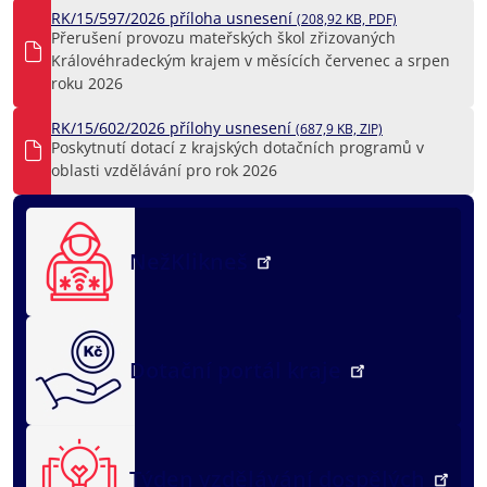
RK/15/597/2026 příloha usnesení
(208,92 KB, PDF)
Přerušení provozu mateřských škol zřizovaných
Královéhradeckým krajem v měsících červenec a srpen
roku 2026
RK/15/602/2026 přílohy usnesení
(687,9 KB, ZIP)
Poskytnutí dotací z krajských dotačních programů v
oblasti vzdělávání pro rok 2026
NežKlikneš
Dotační portál kraje
Týden vzdělávání dospělých