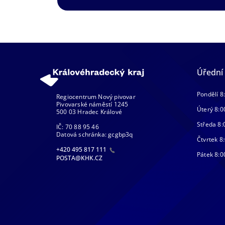
Úřední
Pondělí 8
Regiocentrum Nový pivovar
Pivovarské náměstí 1245
Úterý 8:0
500 03 Hradec Králové
Středa 8:
IČ: 70 88 95 46
Datová schránka: gcgbp3q
Čtvrtek 8:
+420 495 817 111
Pátek 8:0
POSTA@KHK.CZ