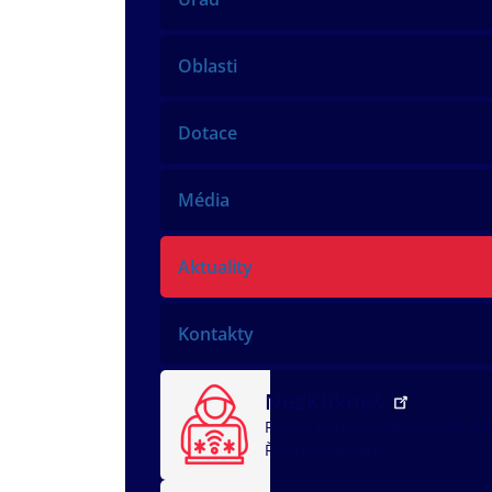
Oblasti
Dotace
Média
Aktuality
Kontakty
NežKlikneš
Rychlá pomoc
Jak ochránit dí
Řeším problém