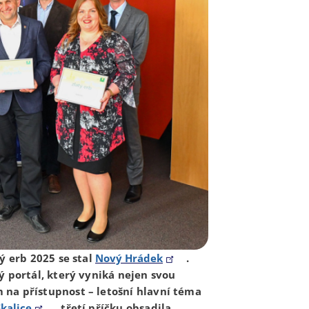
ý erb 2025 se stal
Nový Hrádek
.
ý portál, který vyniká nejen svou
na přístupnost – letošní hlavní téma
kalice
, třetí příčku obsadila