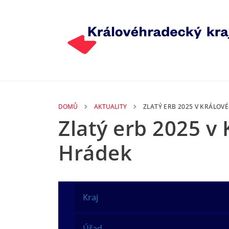
Přejít k hlavnímu obsahu
DOMŮ
AKTUALITY
ZLATÝ ERB 2025 V KRÁLOV
Zlatý erb 2025 v
Hrádek
Kraj
Úřad