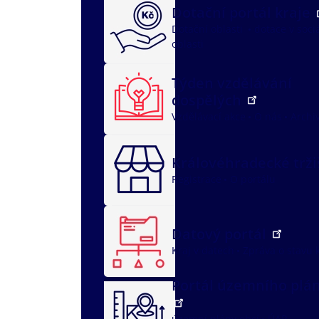
Dotační portál kraje
Dotační oblasti
dotace v soci
oblasti
Týden vzdělávání
dospělých
Vzdělávací akce
O nás
Archi
Královéhradecké trž
Registrace
O portálu
Datový portál
Kraj v datech
Zpráva o stavu 
Portál územního plá
územní plány obcí
ÚAP