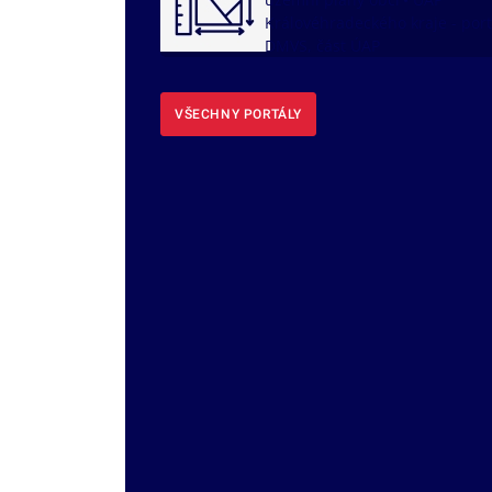
Královéhradeckého kraje - port
DMVS, část ÚAP
VŠECHNY PORTÁLY