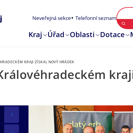
Neveřejná sekce
Telefonní seznam
Kraj
Úřad
Oblasti
Dotace
ÉHRADECKÉM KRAJI ZÍSKAL NOVÝ HRÁDEK
 Královéhradeckém kraji
17. 04. 2025