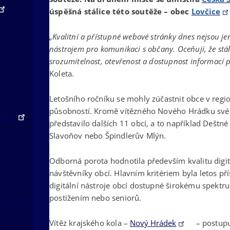
úspěšná stálice této soutěže – obec
Lovčice
ální
„Kvalitní a přístupné webové stránky dnes nejsou je
nástrojem pro komunikaci s občany. Oceňuji, že stál
srozumitelnost, otevřenost a dostupnost informací 
Koleta.
v
Letošního ročníku se mohly zúčastnit obce v regi
působností. Kromě vítězného Nového Hrádku své d
iště
představilo dalších 11 obcí, a to například Deštné
Slavoňov nebo Špindlerův Mlýn.
Odborná porota hodnotila především kvalitu digit
návštěvníky obcí. Hlavním kritériem byla letos př
kraje
digitální nástroje obcí dostupné širokému spektru
postižením nebo seniorů.
nování
Vítěz krajského kola –
Nový Hrádek
– postupu