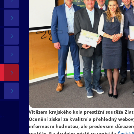
Vítězem krajského kola prestižní soutěže Zlat
tě
Ocenění získal za kvalitní a přehledný webov
informační hodnotou, ale především důrazem 
soutěže. Na druhém místě se umístila
Česká S