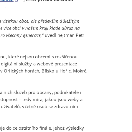
.
n vizitkou obce, ale především důležitým
e více obcí v našem kraji klade důraz na
pro všechny generace,“
uvedl hejtman Petr
onu, které nejsou obcemi s rozšířenou
igitální služby a webové prezentace
 v Orlických horách, Bílsko u Hořic, Mokré,
álních služeb pro občany, podnikatele i
ístupnost – tedy míra, jakou jsou weby a
 uživatelů, včetně osob se zdravotním
je do celostátního finále, jehož výsledky