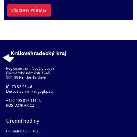
VŠECHNY PORTÁLY
Regiocentrum Nový pivovar
Pivovarské náměstí 1245
500 03 Hradec Králové
IČ: 70 88 95 46
Datová schránka: gcgbp3q
+420 495 817 111
POSTA@KHK.CZ
Úřední hodiny
Pondělí 8:00 - 16:30