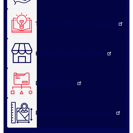
Týden vzdělávání dospělých
Královéhradecké tržiště
Datový portál
Portál územního plánování