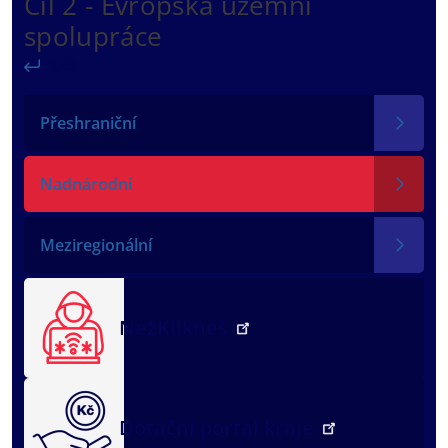
Cíl 2 - Evropská územní
spolupráce
Zpět
Přeshraniční
Nadnárodní
Meziregionální
NežKlikneš
Dotační portál kraje