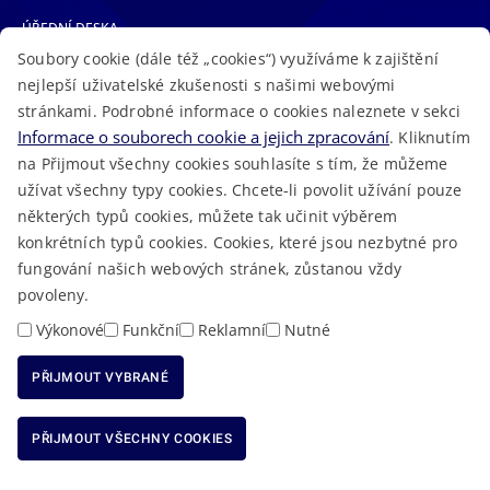
ÚŘEDNÍ DESKA
Soubory cookie (dále též „cookies“) využíváme k zajištění
TELEFONNÍ SEZNAM
nejlepší uživatelské zkušenosti s našimi webovými
LÉKAŘSKÁ POHOTOVOST
stránkami. Podrobné informace o cookies naleznete v sekci
VOLNÁ MÍSTA
Informace o souborech cookie a jejich zpracování
. Kliknutím
AKTUALITY
na Přijmout všechny cookies souhlasíte s tím, že můžeme
užívat všechny typy cookies. Chcete-li povolit užívání pouze
některých typů cookies, můžete tak učinit výběrem
konkrétních typů cookies. Cookies, které jsou nezbytné pro
fungování našich webových stránek, zůstanou vždy
Macron Software
2023 © Královéhradecký kraj • Vytvořeno v
povoleny.
RSS
Mapa stránek
Cookies
Prohlášení o přístupnosti
GDPR
•
•
•
•
Výkonové
Funkční
Reklamní
Nutné
PŘIJMOUT VYBRANÉ
ODMÍTNOUT VŠECHNY COOKIES
PŘIJMOUT VŠECHNY COOKIES