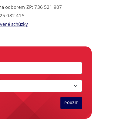
á odborem ZP: 736 521 907
725 082 415
uvené schůzky
POUŽÍT