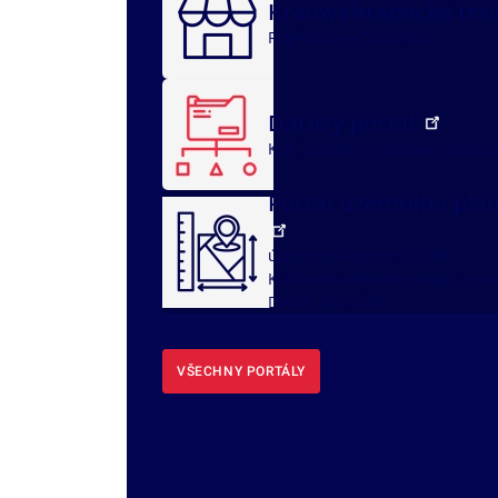
Královéhradecké trž
Registrace
O portálu
Datový portál
Kraj v datech
Zpráva o stavu 
Portál územního plá
územní plány obcí
ÚAP
Královéhradeckého kraje - port
DMVS, část ÚAP
VŠECHNY PORTÁLY