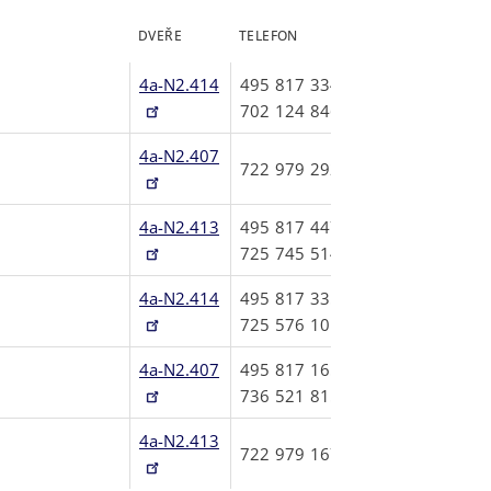
DVEŘE
TELEFON
4a-N2.414
495817334
702124846
4a-N2.407
722979292
4a-N2.413
495817447
725745514
4a-N2.414
495817335
725576101
4a-N2.407
495817165
736521815
4a-N2.413
722979167