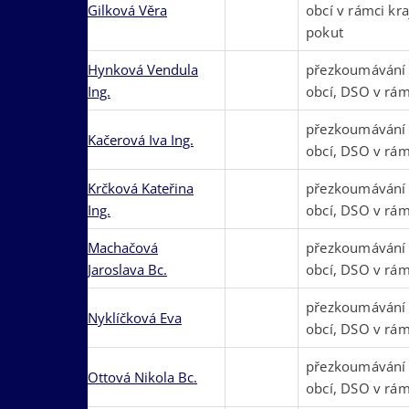
Gilková Věra
obcí v rámci kr
pokut
Hynková Vendula
přezkoumávání
Ing.
obcí, DSO v rám
přezkoumávání
Kačerová Iva Ing.
obcí, DSO v rám
Krčková Kateřina
přezkoumávání
Ing.
obcí, DSO v rám
Machačová
přezkoumávání
Jaroslava Bc.
obcí, DSO v rám
přezkoumávání
Nyklíčková Eva
obcí, DSO v rám
přezkoumávání
Ottová Nikola Bc.
obcí, DSO v rám