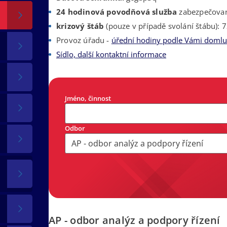
24 hodinová povodňová služba
zabezpečovan
krizový štáb
(pouze v případě svolání štábu): 
Provoz úřadu -
úřední hodiny podle Vámi doml
Sídlo, další kontaktní informace
Jméno, činnost
Odbor
AP - odbor analýz a podpory řízení