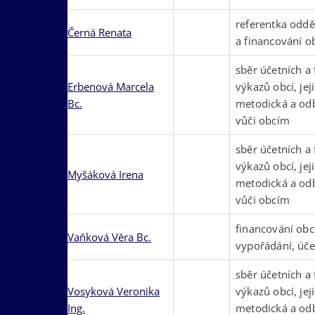
referentka oddě
Černá Renata
a financování o
sběr účetních a
Erbenová Marcela
výkazů obcí, jej
Bc.
metodická a od
vůči obcím
sběr účetních a
výkazů obcí, jej
Myšáková Irena
metodická a od
vůči obcím
financování obcí
Vaňková Věra Bc.
vypořádání, úče
sběr účetních a
Vosyková Veronika
výkazů obcí, jej
Ing.
metodická a od