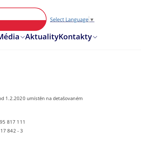
Select Language
▼
Hlavní nav
Média
Aktuality
Kontakty
 od 1.2.2020 umístěn na detašovaném
95 817 111
17 842 - 3