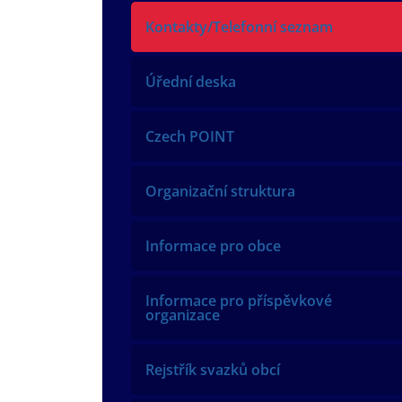
Kontakty/Telefonní seznam
Úřední deska
Czech POINT
Organizační struktura
Informace pro obce
Informace pro příspěvkové
organizace
Rejstřík svazků obcí