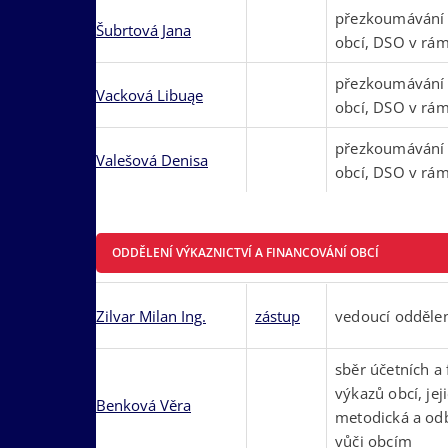
přezkoumávání
Šubrtová Jana
obcí, DSO v rám
přezkoumávání
Vacková Libuąe
obcí, DSO v rám
přezkoumávání
Valešová Denisa
obcí, DSO v rám
ODDĚLENÍ VÝKAZNICTVÍ A FINANCOVÁNÍ OBCÍ
Zilvar Milan Ing.
zástup
vedoucí odděle
sběr účetních a
výkazů obcí, jej
Benková Věra
metodická a od
vůči obcím