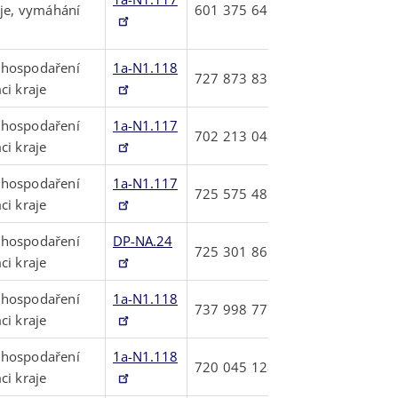
aje, vymáhání
601375641
 hospodaření
1a-N1.118
727873835
ci kraje
 hospodaření
1a-N1.117
702213048
ci kraje
 hospodaření
1a-N1.117
725575485
ci kraje
 hospodaření
DP-NA.24
725301865
ci kraje
 hospodaření
1a-N1.118
737998777
ci kraje
 hospodaření
1a-N1.118
720045128
ci kraje