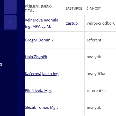
PŘÍJMENÍ, JMÉNO,
ZÁSTUPCE
ČINNOST
TITUL
Velnerová Radmila
zástup
vedoucí odboru
Ing. MPA LL.M.
Gregor Dominik
referent
tě
Hála Zbyněk
analytik
ální
Kačerová Janka Ing.
analytička
Pilná Iveta Mgr.
referentka
v
Slezák Tomáš Mgr.
analytik