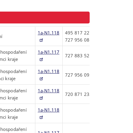
1a-N1.118
495817227
ní
727956086
 hospodaření
1a-N1.117
727883526
mci kraje
 hospodaření
1a-N1.118
727956092
ci kraje
 hospodaření
1a-N1.118
720871233
mci kraje
 hospodaření
1a-N1.118
mci kraje
 hospodaření
1a-N1.117