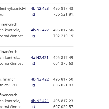
lení výkaznictví
4b-N2.423
495817435
bcí
736521813
 finančních
ich kontrola,
4b-N2.422
495817504
borná činnost
702210197
 finančních
ich kontrola,
4a-N2.421
495817491
borná činnost
601375638
, finanční
4b-N2.422
495817507
tnictví PO
606021037
 finančních
ich kontrola,
4b-N2.421
495817232
borná činnost
607029573