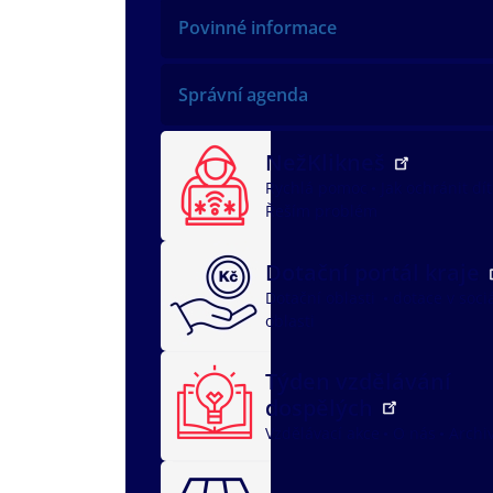
Povinné informace
Správní agenda
NežKlikneš
Rychlá pomoc
Jak ochránit dí
Řeším problém
Dotační portál kraje
Dotační oblasti
dotace v soci
oblasti
Týden vzdělávání
dospělých
Vzdělávací akce
O nás
Archi