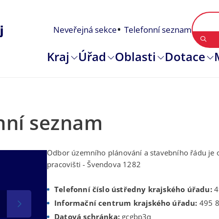
Neveřejná sekce
Telefonní seznam
Kraj
Úřad
Oblasti
Dotace
onní seznam
Odbor územního plánování a stavebního řádu je
pracovišti - Švendova 1282
Telefonní číslo ústředny krajského úřadu:
4
Informační centrum krajského úřadu:
495 8
Datová schránka:
gcgbp3q