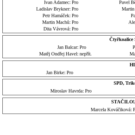
Ivan Adamec:
Pro
Pavel B
Ladislav Brykner:
Pro
Martin
Petr Hamáček:
Pro
Pa
Martin Machů:
Pro
Ale
Dita Vávrová:
Pro
Čtyřkoalic
Jan Balcar:
Pro
P
Matěj Ondřej Havel:
nepřít.
Ma
HL
Jan Birke:
Pro
SPD, Trik
Miroslav Havrda:
Pro
STAČILO!,
Marcela Kováčiková: