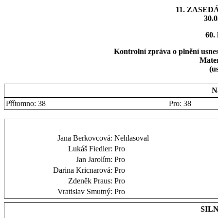
11. ZASED
30.0
60.
Kontrolní zpráva o plnění usne
Mater
(u
N
Přítomno: 38
Pro: 38
Jana Berkovcová:
Nehlasoval
Lukáš Fiedler:
Pro
Jan Jarolím:
Pro
Darina Kricnarová:
Pro
Zdeněk Praus:
Pro
Vratislav Smutný:
Pro
SILN