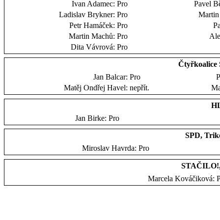
Ivan Adamec:
Pro
Pavel B
Ladislav Brykner:
Pro
Martin
Petr Hamáček:
Pro
Pa
Martin Machů:
Pro
Ale
Dita Vávrová:
Pro
Čtyřkoalic
Jan Balcar:
Pro
P
Matěj Ondřej Havel:
nepřít.
Ma
HL
Jan Birke:
Pro
SPD, Trik
Miroslav Havrda:
Pro
STAČILO!,
Marcela Kováčiková: