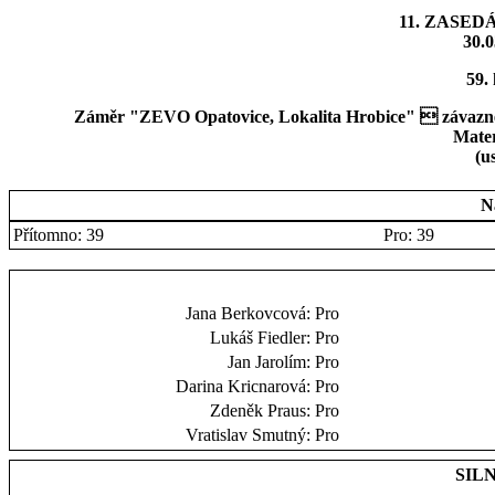
11. ZASED
30.0
59.
Záměr "ZEVO Opatovice, Lokalita Hrobice"  závazné s
Mater
(u
N
Přítomno: 39
Pro: 39
Jana Berkovcová:
Pro
Lukáš Fiedler:
Pro
Jan Jarolím:
Pro
Darina Kricnarová:
Pro
Zdeněk Praus:
Pro
Vratislav Smutný:
Pro
SILN