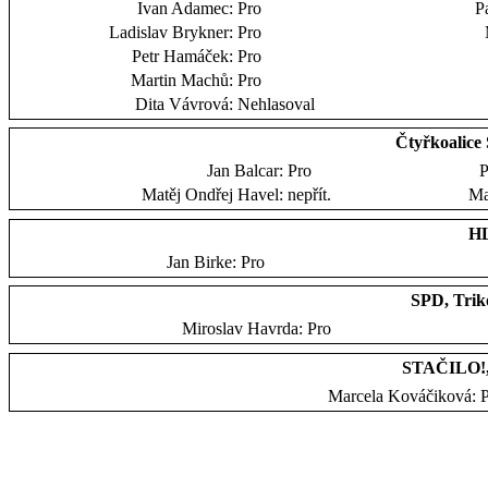
Ivan Adamec:
Pro
P
Ladislav Brykner:
Pro
Petr Hamáček:
Pro
Martin Machů:
Pro
Dita Vávrová:
Nehlasoval
Čtyřkoalic
Jan Balcar:
Pro
P
Matěj Ondřej Havel:
nepřít.
Ma
HL
Jan Birke:
Pro
SPD, Trik
Miroslav Havrda:
Pro
STAČILO!,
Marcela Kováčiková: