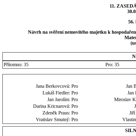
11. ZASED
30.0
56.
Návrh na svěření nemovitého majetku k hospodařen
Mater
(u
N
Přítomno: 35
Pro: 35
Jana Berkovcová:
Pro
Jan 
Lukáš Fiedler:
Pro
Jan 
Jan Jarolím:
Pro
Miroslav 
Darina Kricnarová:
Pro
Zdeněk Praus:
Pro
Jiř
Vratislav Smutný:
Pro
Vlastim
SILN