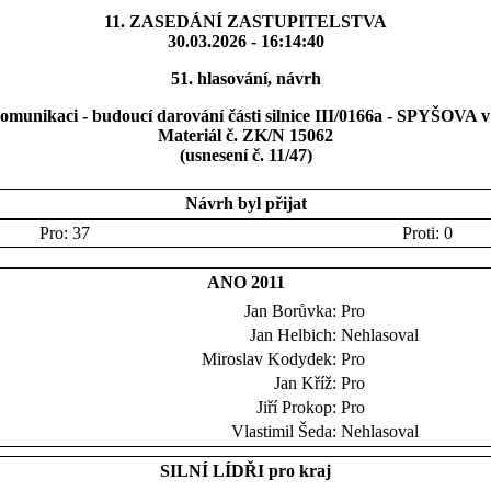
11. ZASEDÁNÍ ZASTUPITELSTVA
30.03.2026 - 16:14:40
51. hlasování, návrh
munikaci - budoucí darování části silnice III/0166a - SPYŠOVA v 
Materiál č. ZK/N 15062
(usnesení č. 11/47)
Návrh byl přijat
Pro: 37
Proti: 0
ANO 2011
Jan Borůvka:
Pro
Jan Helbich:
Nehlasoval
Miroslav Kodydek:
Pro
Jan Kříž:
Pro
Jiří Prokop:
Pro
Vlastimil Šeda:
Nehlasoval
SILNÍ LÍDŘI pro kraj