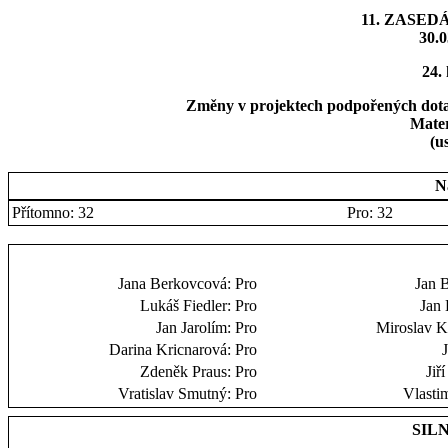
11. ZASED
30.0
24.
Změny v projektech podpořených dotac
Mater
(u
N
Přítomno: 32
Pro: 32
Jana Berkovcová:
Pro
Jan 
Lukáš Fiedler:
Pro
Jan 
Jan Jarolím:
Pro
Miroslav 
Darina Kricnarová:
Pro
Zdeněk Praus:
Pro
Jiř
Vratislav Smutný:
Pro
Vlastim
SILN