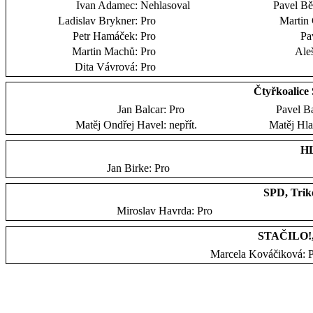
Ivan Adamec:
Nehlasoval
Pavel Bě
Ladislav Brykner:
Pro
Martin 
Petr Hamáček:
Pro
Pa
Martin Machů:
Pro
Ale
Dita Vávrová:
Pro
Čtyřkoalic
Jan Balcar:
Pro
Pavel Ba
Matěj Ondřej Havel:
nepřít.
Matěj Hla
HL
Jan Birke:
Pro
SPD, Trik
Miroslav Havrda:
Pro
STAČILO!,
Marcela Kováčiková: