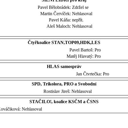
Pavel Bělobrádek:
Zdržel se
Martin Červíček:
Nehlasoval
Pavel Káňa:
nepřít.
Aleš Maloch:
Nehlasoval
Čtyřkoalice STAN,TOP09,HDK,LES
Pavel Bartoš:
Pro
Matěj Hlavatý:
Pro
HLAS samospráv
Jan Čtvrtečka:
Pro
SPD, Trikolora, PRO a Svobodní
Rostislav Jireš:
Nehlasoval
STAČILO!, koalice KSČM a ČSNS
Kováčiková:
Nehlasoval