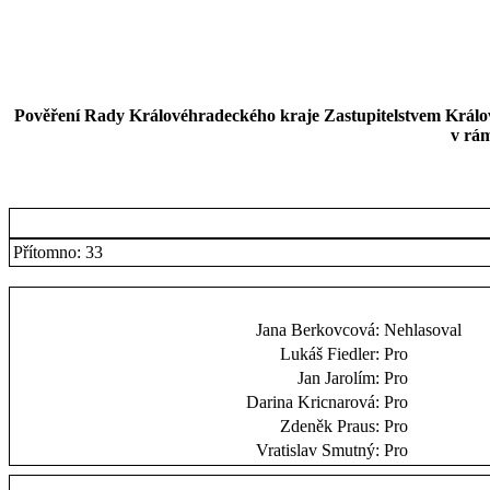
Pověření Rady Královéhradeckého kraje Zastupitelstvem Králov
v rám
Přítomno: 33
Jana Berkovcová:
Nehlasoval
Lukáš Fiedler:
Pro
Jan Jarolím:
Pro
Darina Kricnarová:
Pro
Zdeněk Praus:
Pro
Vratislav Smutný:
Pro