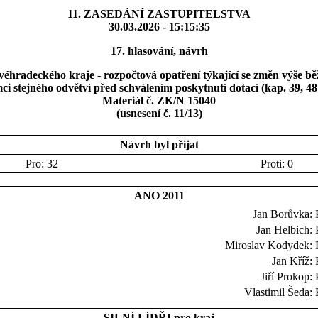
11. ZASEDÁNÍ ZASTUPITELSTVA
30.03.2026 - 15:15:35
17. hlasování, návrh
éhradeckého kraje - rozpočtová opatření týkající se změn výše b
ci stejného odvětví před schválením poskytnutí dotací (kap. 39, 48
Materiál č. ZK/N 15040
(usnesení č. 11/13)
Návrh byl přijat
Pro: 32
Proti: 0
ANO 2011
Jan Borůvka:
Jan Helbich:
Miroslav Kodydek:
Jan Kříž:
Jiří Prokop:
Vlastimil Šeda:
SILNÍ LÍDŘI pro kraj