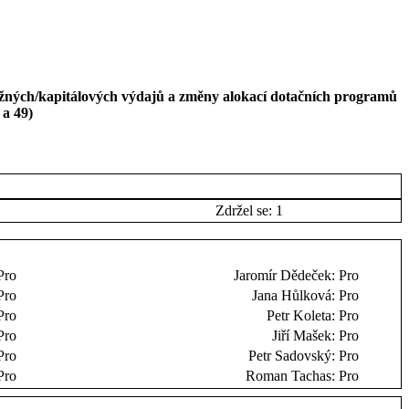
ěžných/kapitálových výdajů a změny alokací dotačních programů
 a 49)
Zdržel se: 1
Pro
Jaromír Dědeček:
Pro
Pro
Jana Hůlková:
Pro
Pro
Petr Koleta:
Pro
Pro
Jiří Mašek:
Pro
Pro
Petr Sadovský:
Pro
Pro
Roman Tachas:
Pro