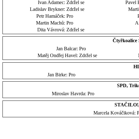
Ivan Adamec:
Zdržel se
Pavel 
Ladislav Brykner:
Zdržel se
Marti
Petr Hamáček:
Pro
Martin Machů:
Pro
A
Dita Vávrová:
Zdržel se
Čtyřkoalic
Jan Balcar:
Pro
Matěj Ondřej Havel:
Zdržel se
HL
Jan Birke:
Pro
SPD, Trik
Miroslav Havrda:
Pro
STAČILO!,
Marcela Kováčiková: