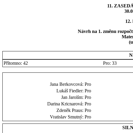
11. ZASED
30.0
12.
Návrh na 1. změnu rozpočt
Mater
(u
N
Přítomno: 42
Pro: 33
Jana Berkovcová:
Pro
Lukáš Fiedler:
Pro
Jan Jarolím:
Pro
Darina Kricnarová:
Pro
Zdeněk Praus:
Pro
Vratislav Smutný:
Pro
SILN