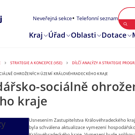
Neveřejná sekce
Telefonní seznam
Kraj
Úřad
Oblasti
Dotace
E
STRATEGIE A KONCEPCE (VSE)
DÍLČÍ ANALÝZY A STRATEGIE PRO
CIÁLNĚ OHROŽENÝCH ÚZEMÍ KRÁLOVÉHRADECKÉHO KRAJE
ářsko-sociálně ohrože
ho kraje
Usnesením Zastupitelstva Královéhradeckého kra
zy
byla schválena aktualizace vymezení hospodářsk
Královéhradeckého kraje. Vymezení bude apliková