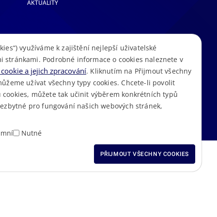
AKTUALITY
kies“) využíváme k zajištění nejlepší uživatelské
i stránkami. Podrobné informace o cookies naleznete v
cookie a jejich zpracování
. Kliknutím na Přijmout všechny
můžeme užívat všechny typy cookies. Chcete-li povolit
 cookies, můžete tak učinit výběrem konkrétních typů
S
Mapa stránek
Cookies
Prohlášení o přístupnosti
GDPR
•
•
•
•
 nezbytné pro fungování našich webových stránek,
amní
Nutné
ODMÍTNOUT VŠECHNY
PŘIJMOUT VŠECHNY COOKIES