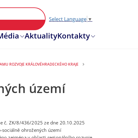
Select Language
▼
Hlavní nav
Média
Aktuality
Kontakty
GRAMU ROZVOJE KRÁLOVÉHRADECKÉHO KRAJE
ných území
je č. ZK/8/436/2025 ze dne 20.10.2025
o-sociálně ohrožených území
no zejména v oblasti regionálního rozvoje