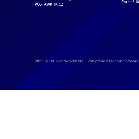
Pátek 8:0
POSTA@KHK.CZ
Macron Software
2023 © Královéhradecký kraj • Vytvořeno v