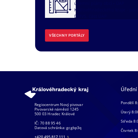
územní plány obcí
ÚAP
Královéhradeckého kraje - port
DMVS, část ÚAP
VŠECHNY PORTÁLY
Úřední
Pondělí 8
Regiocentrum Nový pivovar
Pivovarské náměstí 1245
Úterý 8:0
500 03 Hradec Králové
Středa 8:
IČ: 70 88 95 46
Datová schránka: gcgbp3q
Čtvrtek 8:
+420 495 817 111