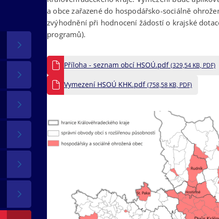
a obce zařazené do hospodářsko-sociálně ohrož
zvýhodnění při hodnocení žádostí o krajské dotac
programů).
Příloha - seznam obcí HSOÚ.pdf
(329,54 KB, PDF)
Vymezení HSOÚ KHK.pdf
(758,58 KB, PDF)