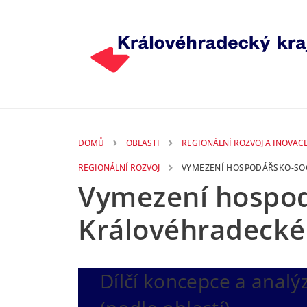
Přejít k hlavnímu obsahu
DOMŮ
OBLASTI
REGIONÁLNÍ ROZVOJ A INOVAC
REGIONÁLNÍ ROZVOJ
VYMEZENÍ HOSPODÁŘSKO-SO
Vymezení hospod
Královéhradecké
Dílčí koncepce a analý