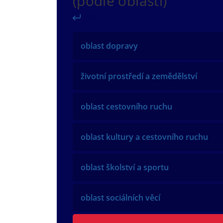
(podle oblastí)
Zpět
oblast dopravy
životní prostředí a zemědělství
oblast cestovního ruchu
oblast kultury a cestovního ruchu
oblast školství a sportu
oblast sociálních věcí