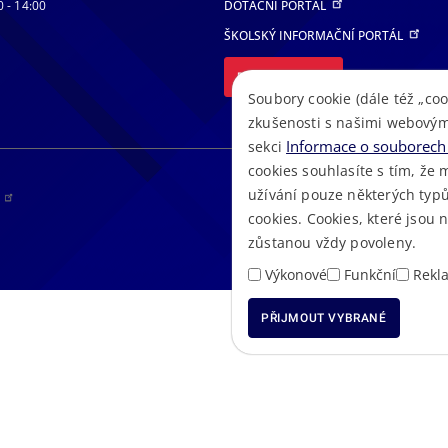
0 - 14:00
DOTAČNÍ PORTÁL
ŠKOLSKÝ INFORMAČNÍ PORTÁL
DALŠÍ PORTÁLY
Soubory cookie (dále též „coo
zkušenosti s našimi webovým
Informace o souborech 
sekci
cookies souhlasíte s tím, že 
užívání pouze některých typů
RS
cookies. Cookies, které jsou
zůstanou vždy povoleny.
Výkonové
Funkční
Rekl
PŘIJMOUT VYBRANÉ