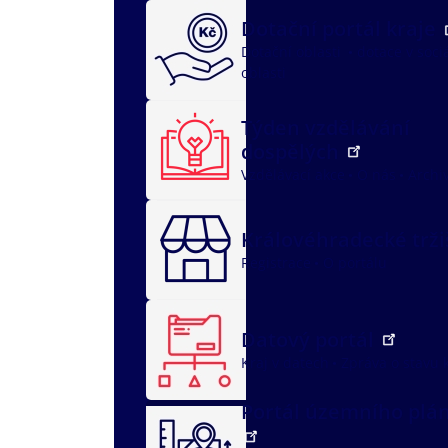
Dotační portál kraje
Dotační oblasti
dotace v soci
oblasti
Týden vzdělávání
dospělých
Vzdělávací akce
O nás
Archi
Královéhradecké trž
Registrace
O portálu
Datový portál
Kraj v datech
Zpráva o stavu 
Portál územního plá