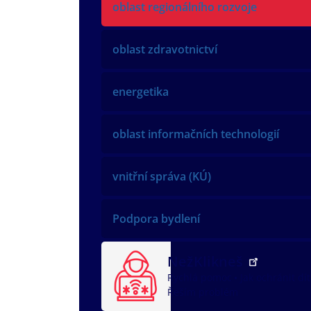
oblast regionálního rozvoje
oblast zdravotnictví
energetika
oblast informačních technologií
vnitřní správa (KÚ)
Podpora bydlení
NežKlikneš
Rychlá pomoc
Jak ochránit dí
Řeším problém